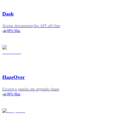
Dash
Acesse documentações API off‑line
99
%
•
Mac
HazeOver
Escureça janelas em segundo plano
99
%
•
Mac