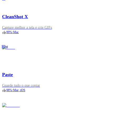
CleanShot X
Capture melhor a tela e crie GIFs
99
%
•
Mac
Hot
Paste
Guarde tudo o que copiar
98
%
•
Mac, iOS