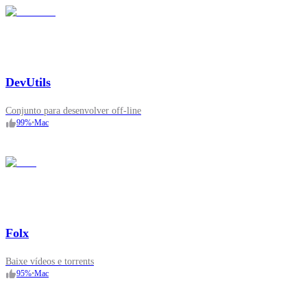
DevUtils
Conjunto para desenvolver off‑line
99
%
•
Mac
Folx
Baixe vídeos e torrents
95
%
•
Mac