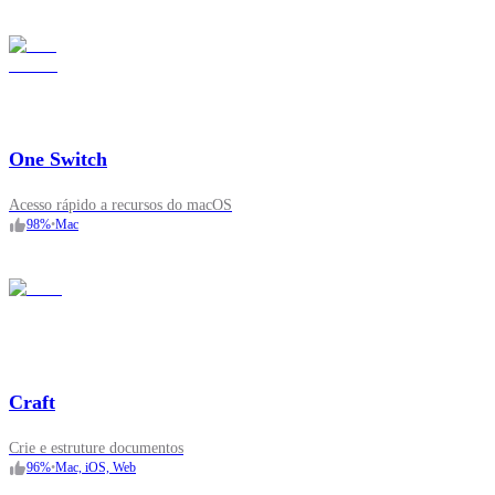
One Switch
Acesso rápido a recursos do macOS
98
%
•
Mac
Craft
Crie e estruture documentos
96
%
•
Mac, iOS, Web