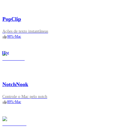
PopClip
Ações de texto instantâneas
98
%
•
Mac
Hot
NotchNook
Controle o Mac pelo notch
89
%
•
Mac