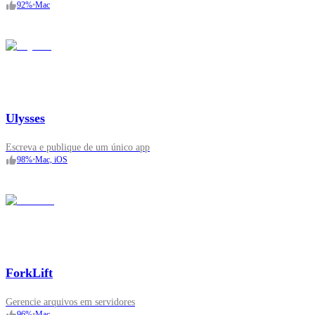
92
%
•
Mac
Ulysses
Escreva e publique de um único app
98
%
•
Mac, iOS
ForkLift
Gerencie arquivos em servidores
96
%
•
Mac