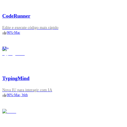
CodeRunner
Edite e execute código mais rápido
96
%
•
Mac
AI+
TypingMind
Nova IU para interagir com IA
90
%
•
Mac, Web