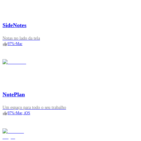
SideNotes
Notas no lado da tela
97
%
•
Mac
NotePlan
Um espaço para todo o seu trabalho
97
%
•
Mac, iOS