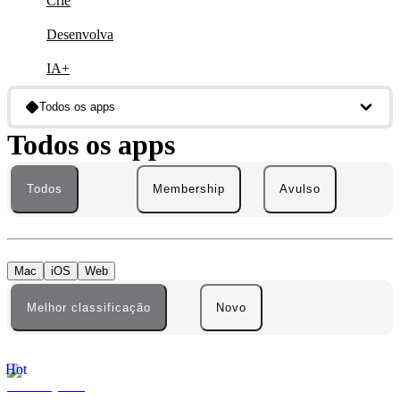
Crie
Desenvolva
IA+
Todos os apps
Todos os apps
Todos
Membership
Avulso
Mac
iOS
Web
Melhor classificação
Novo
Hot