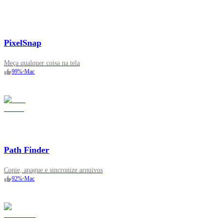
PixelSnap
Meça qualquer coisa na tela
99
%
•
Mac
Path Finder
Copie, apague e sincronize arquivos
92
%
•
Mac