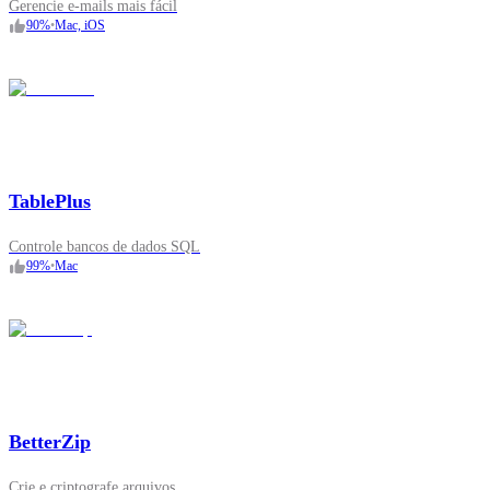
Gerencie e‑mails mais fácil
90
%
•
Mac, iOS
TablePlus
Controle bancos de dados SQL
99
%
•
Mac
BetterZip
Crie e criptografe arquivos