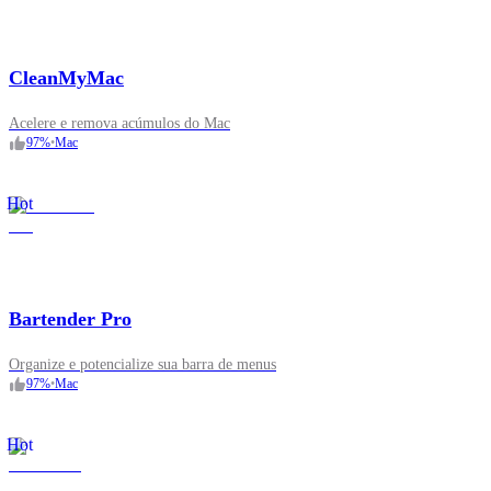
CleanMyMac
Acelere e remova acúmulos do Mac
97
%
•
Mac
Hot
Bartender Pro
Organize e potencialize sua barra de menus
97
%
•
Mac
Hot