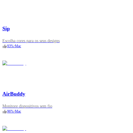
Sip
Escolha cores para os seus designs
93
%
•
Mac
AirBuddy
Monitore dispositivos sem fio
96
%
•
Mac