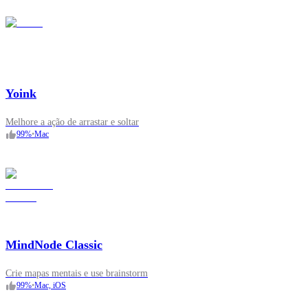
Yoink
Melhore a ação de arrastar e soltar
99
%
•
Mac
MindNode Classic
Crie mapas mentais e use brainstorm
99
%
•
Mac, iOS