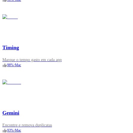
Timing
Marque o tempo gasto em cada app
98
%
•
Mac
Gemini
Encontre e remova duplicatas
93
%
•
Mac