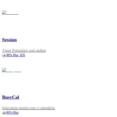
Session
Timer Pomodoro com análise
98
%
•
Mac, iOS
BusyCal
Sincronize tarefas com o calendário
96
%
•
Mac