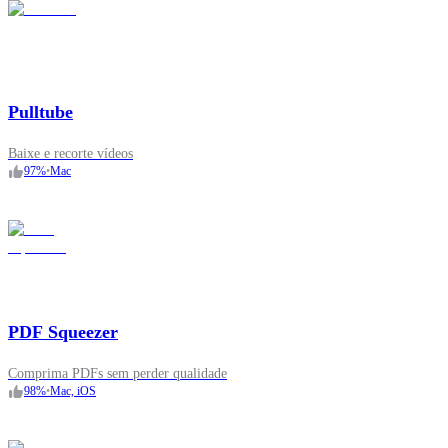
Pulltube
Baixe e recorte vídeos
97
%
•
Mac
PDF Squeezer
Comprima PDFs sem perder qualidade
98
%
•
Mac, iOS