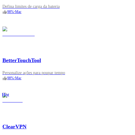
Defina limites de carga da bateria
98
%
•
Mac
BetterTouchTool
Personalize ações para poupar tempo
98
%
•
Mac
Hot
ClearVPN