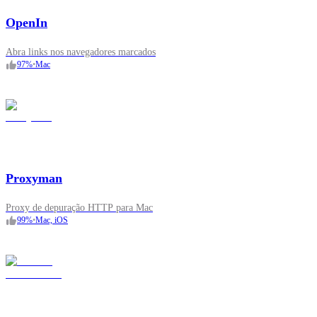
OpenIn
Abra links nos navegadores marcados
97
%
•
Mac
Proxyman
Proxy de depuração HTTP para Mac
99
%
•
Mac, iOS