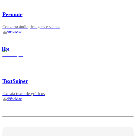
Permute
Converta áudio, imagens e vídeos
98
%
•
Mac
Hot
TextSniper
Extraia texto de gráficos
99
%
•
Mac