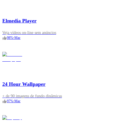
Elmedia Player
Veja vídeos on‑line sem anúncios
98
%
•
Mac
24 Hour Wallpaper
+ de 90 imagens de fundo dinâmicas
97
%
•
Mac