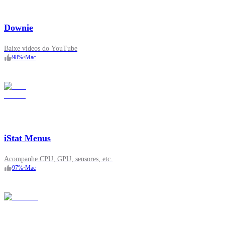
Downie
Baixe vídeos do YouTube
98
%
•
Mac
iStat Menus
Acompanhe CPU, GPU, sensores, etc.
97
%
•
Mac