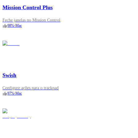
Mission Control Plus
Feche janelas no Mission Control
98
%
•
Mac
Swish
Configure ações para o trackpad
97
%
•
Mac