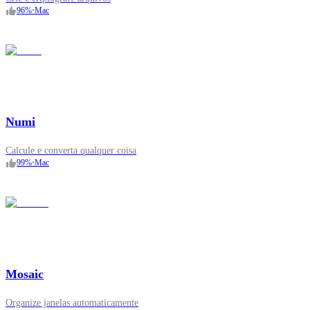
96
%
•
Mac
Numi
Calcule e converta qualquer coisa
99
%
•
Mac
Mosaic
Organize janelas automaticamente