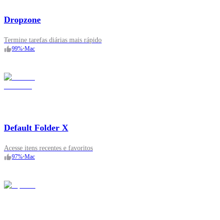
Dropzone
Termine tarefas diárias mais rápido
99
%
•
Mac
Default Folder X
Acesse itens recentes e favoritos
97
%
•
Mac