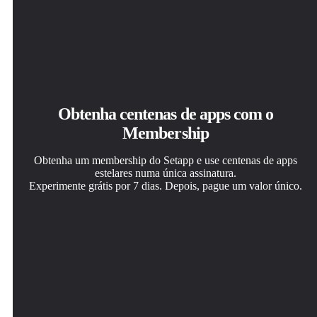
Obtenha centenas de apps com o
Membership
Obtenha um membership do Setapp e use centenas de apps
estelares numa única assinatura.
Experimente grátis por 7 dias. Depois, pague um valor único.
Instale o Setapp no Mac
Obtenha o app que chamou sua atenção
Escolha uma assinatura
Explore apps para Mac, iOS e web. Encontre formas
Aquele app especial está esperando você no Setapp.
Um ou mais apps com um membership do Setapp.
fáceis de lidar com as tarefas do dia a dia.
Instale‑o com um clique.
Obtenha os apps que você quer.