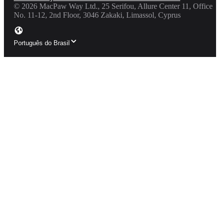
©
2026
MacPaw Way Ltd., 25 Serifou, Allure Center 11, Office
No. 11-12, 2nd Floor, 3046 Zakaki, Limassol, Cyprus
Português do Brasil