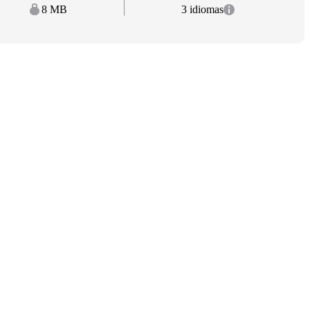
8 MB
3 idiomas