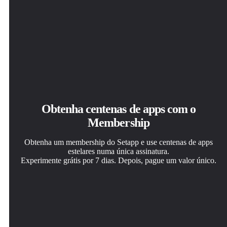
Obtenha centenas de apps com o
Membership
Obtenha um membership do Setapp e use centenas de apps
estelares numa única assinatura.
Experimente grátis por 7 dias. Depois, pague um valor único.
Instale o Setapp no Mac
Obtenha o app que chamou sua atenção
Escolha uma assinatura
Explore apps para Mac, iOS e web. Encontre formas
Aquele app especial está esperando você no Setapp.
Um ou mais apps com um membership do Setapp.