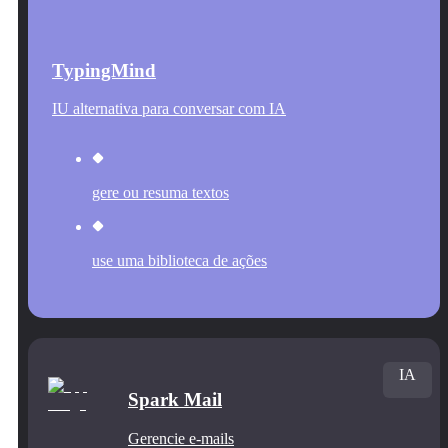
TypingMind
IU alternativa para conversar com IA
gere ou resuma textos
use uma biblioteca de ações
IA
Spark Mail
Gerencie e‑mails