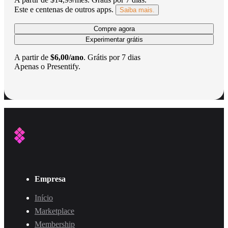
Este e centenas de outros apps.
Saiba mais.
Compre agora
Experimentar grátis
A partir de
$6,00/ano
.
Grátis por 7 dias
Apenas o Presentify.
Empresa
Início
Marketplace
Membership