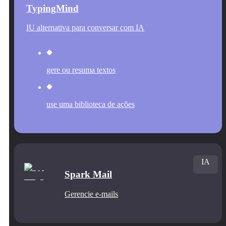
TypingMind
IU alternativa para conversar com IA
gere ou resuma textos
use uma biblioteca de ações
IA
Spark Mail
Gerencie e‑mails