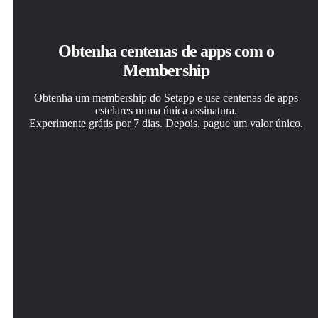
Obtenha centenas de apps com o
Membership
Obtenha um membership do Setapp e use centenas de apps
estelares numa única assinatura.
Experimente grátis por 7 dias. Depois, pague um valor único.
Instale o Setapp no Mac
Obtenha o app que chamou sua atenção
Escolha uma assinatura
Explore apps para Mac, iOS e web. Encontre formas
Aquele app especial está esperando você no Setapp.
Um ou mais apps com um membership do Setapp.
fáceis de lidar com as tarefas do dia a dia.
Instale‑o com um clique.
Obtenha os apps que você quer.
Timemator