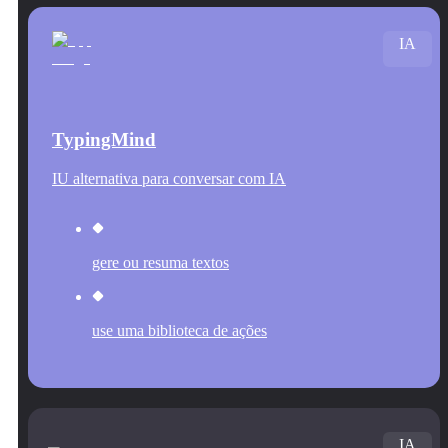
IA
TypingMind
IU alternativa para conversar com IA
gere ou resuma textos
use uma biblioteca de ações
IA