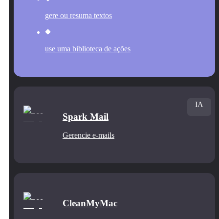
gere ou resuma textos
use uma biblioteca de ações
IA
Spark Mail
Gerencie e‑mails
CleanMyMac