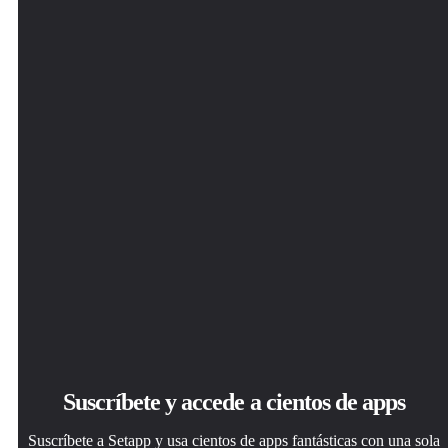
Apps de Mac, iOS y web para encontrar soluciones a tus
Esa app increíble y reluciente te espera en Setapp. Instálala
Una app o más con Setapp Membership. Consigue las
desafíos cotidianos.
con un clic.
apps a tu manera.
Asset Catalog Creator Pro
Suscríbete y accede a cientos de apps
Suscríbete a Setapp y usa cientos de apps fantásticas con una sola