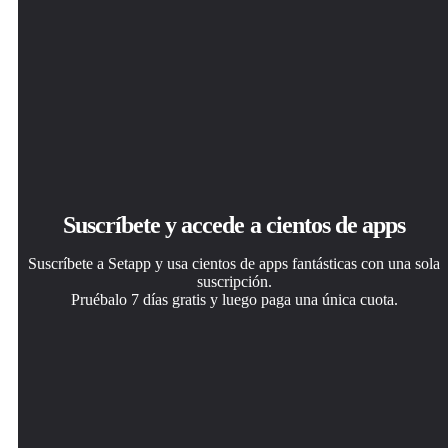
Suscríbete y accede a cientos de apps
Suscríbete a Setapp y usa cientos de apps fantásticas con una sola
suscripción.
Pruébalo 7 días gratis y luego paga una única cuota.
Instala Setapp en tu Mac
Consigue la app que buscabas
Elige la suscripción