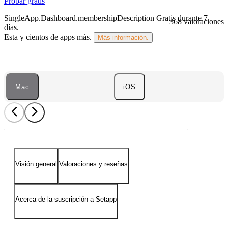
Probar gratis
SingleApp.Dashboard.membershipDescription
Gratis durante 7
368 valoraciones
días
.
Esta y cientos de apps más.
Más información.
Mac
iOS
Visión general
Valoraciones y reseñas
Acerca de la suscripción a Setapp