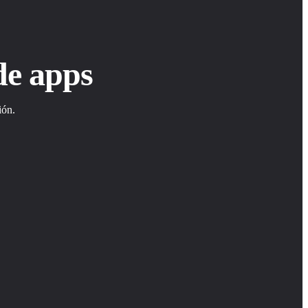
de apps
ión.