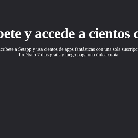
bete y accede a cientos 
críbete a Setapp y usa cientos de apps fantásticas con una sola suscripc
Pruébalo 7 días gratis y luego paga una única cuota.
a tus desafíos cotidianos.
Instálala con un clic.
as apps a tu manera.