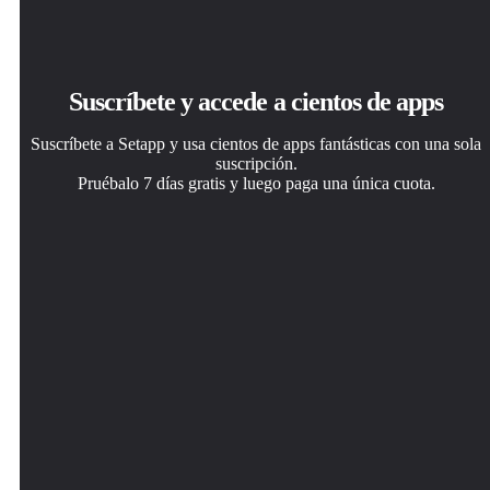
Suscríbete y accede a cientos de apps
Suscríbete a Setapp y usa cientos de apps fantásticas con una sola
suscripción.
Pruébalo 7 días gratis y luego paga una única cuota.
Instala Setapp en tu Mac
Consigue la app que buscabas
Elige la suscripción
Apps de Mac, iOS y web para encontrar soluciones a tus
Esa app increíble y reluciente te espera en Setapp. Instálala
Una app o más con Setapp Membership. Consigue las
desafíos cotidianos.
con un clic.
apps a tu manera.
Default Folder X