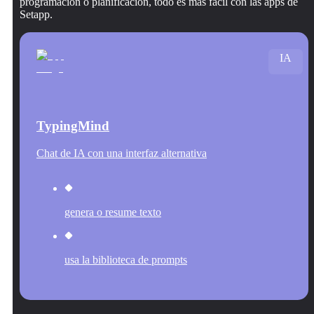
programación o planificación, todo es más fácil con las apps de
Setapp.
IA
TypingMind
Chat de IA con una interfaz alternativa
genera o resume texto
usa la biblioteca de prompts