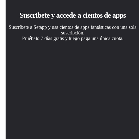
Suscríbete y accede a cientos de apps
Suscríbete a Setapp y usa cientos de apps fantásticas con una sola
suscripción.
Pruébalo 7 días gratis y luego paga una única cuota.
Instala Setapp en tu Mac
Consigue la app que buscabas
Elige la suscripción
Apps de Mac, iOS y web para encontrar soluciones a tus
Esa app increíble y reluciente te espera en Setapp. Instálala
Una app o más con Setapp Membership. Consigue las
desafíos cotidianos.
con un clic.
apps a tu manera.
Dropzone