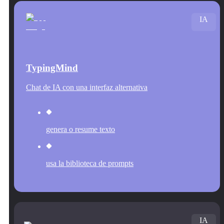
IA
TypingMind
Chat de IA con una interfaz alternativa
genera o resume texto
usa la biblioteca de prompts
IA