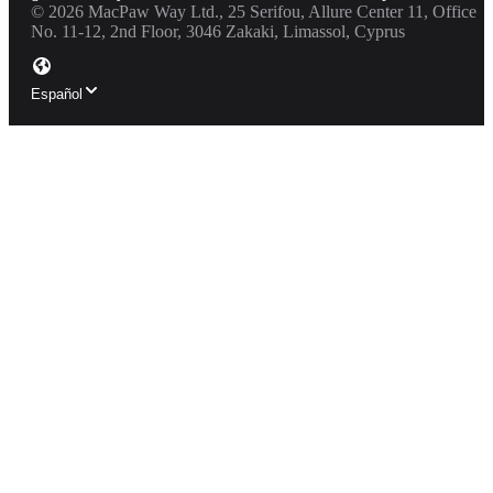
©
2026
MacPaw Way Ltd., 25 Serifou, Allure Center 11, Office
No. 11-12, 2nd Floor, 3046 Zakaki, Limassol, Cyprus
Español