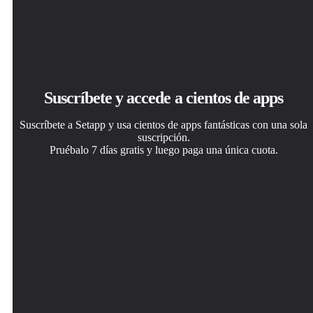
Suscríbete y accede a cientos de apps
Suscríbete a Setapp y usa cientos de apps fantásticas con una sola
suscripción.
Pruébalo 7 días gratis y luego paga una única cuota.
Instala Setapp en tu Mac
Consigue la app que buscabas
Elige la suscripción
Apps de Mac, iOS y web para encontrar soluciones a tus
Esa app increíble y reluciente te espera en Setapp. Instálala
Una app o más con Setapp Membership. Consigue las
desafíos cotidianos.
con un clic.
apps a tu manera.
Merlin Project Express