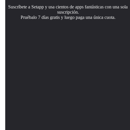
Suscríbete a Setapp y usa cientos de apps fantásticas con una sola
suscripción.
Pruébalo 7 días gratis y luego paga una única cuota.
Instala Setapp en tu Mac
Consigue la app que buscabas
Elige la suscripción
Apps de Mac, iOS y web para encontrar soluciones a tus
Esa app increíble y reluciente te espera en Setapp. Instálala
Una app o más con Setapp Membership. Consigue las
desafíos cotidianos.
con un clic.
apps a tu manera.
Paletro