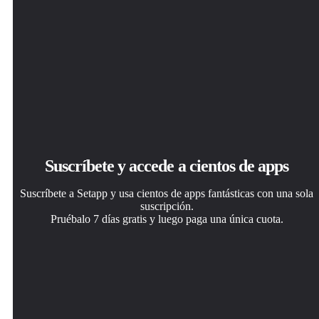
Suscríbete y accede a cientos de apps
Suscríbete a Setapp y usa cientos de apps fantásticas con una sola
suscripción.
Pruébalo 7 días gratis y luego paga una única cuota.
Instala Setapp en tu Mac
Consigue la app que buscabas
Elige la suscripción