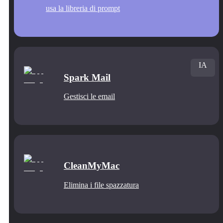
usa la libreria di prompt
IA
Spark Mail
Gestisci le email
CleanMyMac
Elimina i file spazzatura