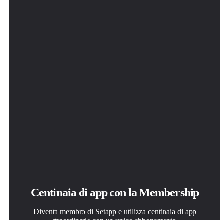
per risolvere le attività quotidiane.
con un clic.
app come preferisci.
Commander One
Centinaia di app con la Membership
Diventa membro di Setapp e utilizza centinaia di app