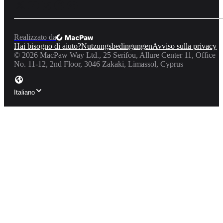
Realizzato da
Hai bisogno di aiuto?
Nutzungsbedingungen
Avviso sulla privacy
©
2026
MacPaw Way Ltd., 25 Serifou, Allure Center 11, Office
No. 11-12, 2nd Floor, 3046 Zakaki, Limassol, Cyprus
Italiano