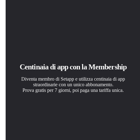
Centinaia di app con la Membership
Diventa membro di Setapp e utilizza centinaia di app
straordinarie con un unico abbonamento.
Prova gratis per 7 giorni, poi paga una tariffa unica.
Installa Setapp sul Mac
Ottieni l'app che stavi cercando
Scegli un abbonamento
Scopri le app per Mac, iOS e il web. Trova modi semplici
Quell'app tanto desiderata ti aspetta in Setapp. Installala
Una o più app con un abbonamento Setapp. Acquista le