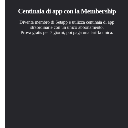
Centinaia di app con la Membership
Diventa membro di Setapp e utilizza centinaia di app
straordinarie con un unico abbonamento.
Prova gratis per 7 giorni, poi paga una tariffa unica.
Installa Setapp sul Mac
Ottieni l'app che stavi cercando
Scegli un abbonamento
Scopri le app per Mac, iOS e il web. Trova modi semplici
Quell'app tanto desiderata ti aspetta in Setapp. Installala
Una o più app con un abbonamento Setapp. Acquista le
per risolvere le attività quotidiane.
con un clic.
app come preferisci.
Default Folder X