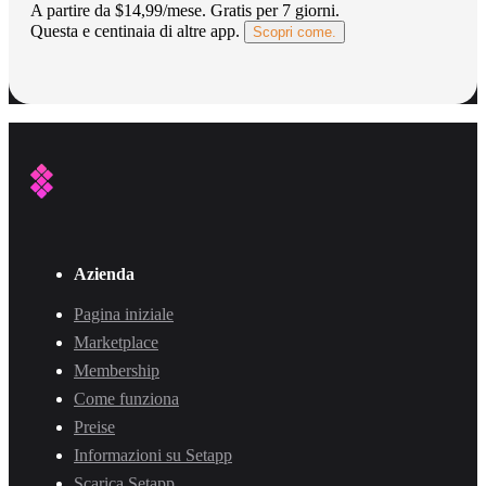
A partire da $14,99/mese.
Gratis per 7 giorni
.
Questa e centinaia di altre app.
Scopri come.
Azienda
Pagina iniziale
Marketplace
Membership
Come funziona
Preise
Informazioni su Setapp
Scarica Setapp