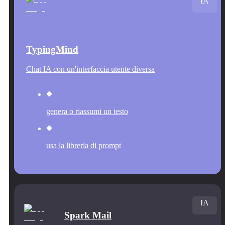
IA
TypingMind
Chat IA con un'interfaccia utente diversa
genera o riassumi un testo
usa la libreria di prompt
IA
Spark Mail