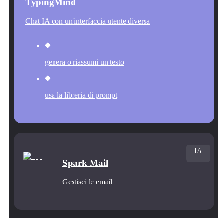
TypingMind
Chat IA con un'interfaccia utente diversa
genera o riassumi un testo
usa la libreria di prompt
IA
Spark Mail
Gestisci le email