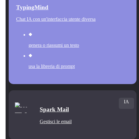
TypingMind
Chat IA con un'interfaccia utente diversa
genera o riassumi un testo
usa la libreria di prompt
IA
Spark Mail
Gestisci le email