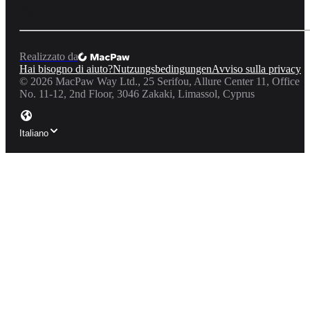
Realizzato da
Hai bisogno di aiuto?
Nutzungsbedingungen
Avviso sulla privacy
©
2026
MacPaw Way Ltd., 25 Serifou, Allure Center 11, Office
No. 11-12, 2nd Floor, 3046 Zakaki, Limassol, Cyprus
Italiano