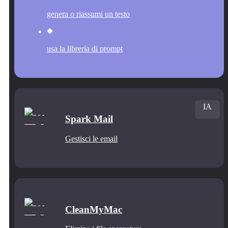
genera o riassumi un testo
usa la libreria di prompt
IA
Spark Mail
Gestisci le email
CleanMyMac