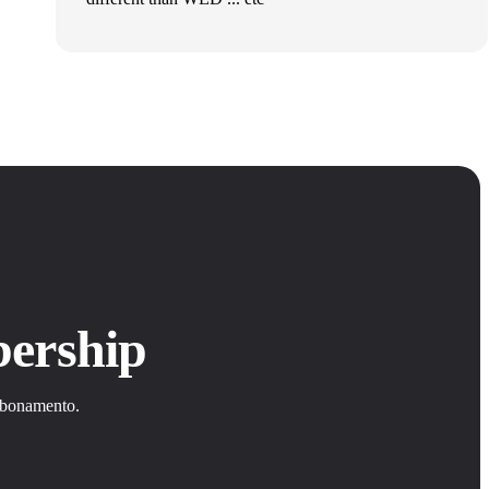
bership
abbonamento.