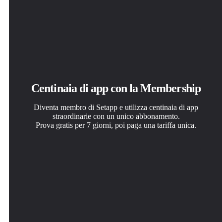
Centinaia di app con la Membership
Diventa membro di Setapp e utilizza centinaia di app
straordinarie con un unico abbonamento.
Prova gratis per 7 giorni, poi paga una tariffa unica.
Installa Setapp sul Mac
Ottieni l'app che stavi cercando
Scegli un abbonamento
Scopri le app per Mac, iOS e il web. Trova modi semplici
Quell'app tanto desiderata ti aspetta in Setapp. Installala
Una o più app con un abbonamento Setapp. Acquista le
per risolvere le attività quotidiane.
con un clic.
app come preferisci.