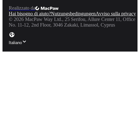
Realizzato da
Hai bisogno di aiuto?
Nutzungsbedingungen
Avviso sulla privacy
©
2026
MacPaw Way Ltd., 25 Serifou, Allure Center 11, Office
No. 11-12, 2nd Floor, 3046 Zakaki, Limassol, Cyprus
Italiano