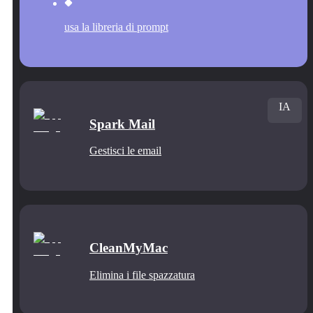
usa la libreria di prompt
IA
Spark Mail
Gestisci le email
CleanMyMac
Elimina i file spazzatura