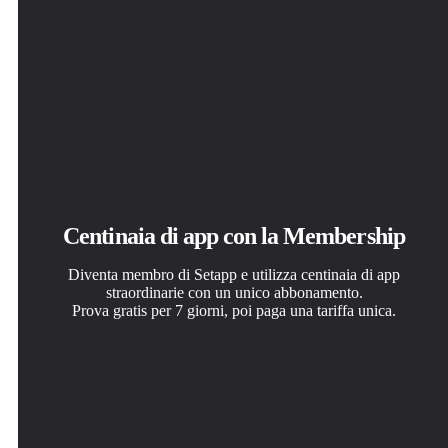
Centinaia di app con la Membership
Diventa membro di Setapp e utilizza centinaia di app
straordinarie con un unico abbonamento.
Prova gratis per 7 giorni, poi paga una tariffa unica.
Installa Setapp sul Mac
Ottieni l'app che stavi cercando
Scegli un abbonamento