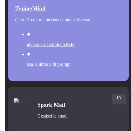
TypingMind
Chat IA con un'interfaccia utente diversa
genera o riassumi un testo
usa la libreria di prompt
IA
Spark Mail
Gestisci le email