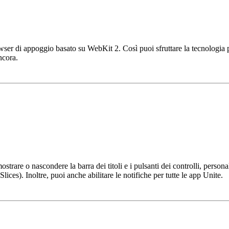
wser di appoggio basato su WebKit 2. Così puoi sfruttare la tecnologia p
ncora.
trare o nascondere la barra dei titoli e i pulsanti dei controlli, personali
lices). Inoltre, puoi anche abilitare le notifiche per tutte le app Unite.