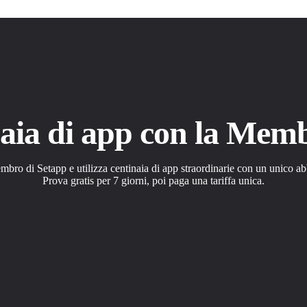
aia di app con la Mem
bro di Setapp e utilizza centinaia di app straordinarie con un unico 
Prova gratis per 7 giorni, poi paga una tariffa unica.
plici per risolvere le attività quotidiane.
llala con un clic.
a le app come preferisci.