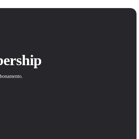
bership
abbonamento.