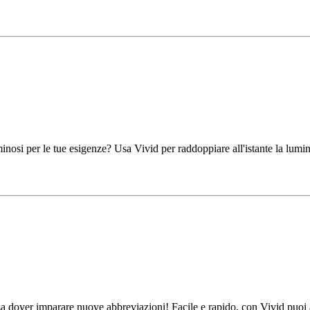
 per le tue esigenze? Usa Vivid per raddoppiare all'istante la luminos
enza dover imparare nuove abbreviazioni! Facile e rapido, con Vivid puoi