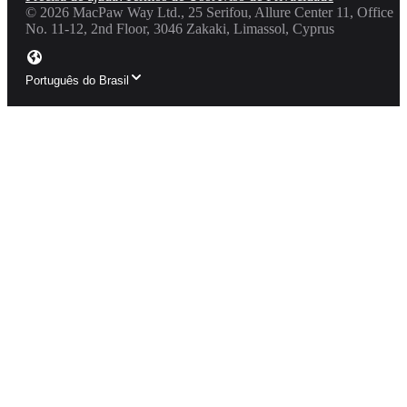
©
2026
MacPaw Way Ltd., 25 Serifou, Allure Center 11, Office
No. 11-12, 2nd Floor, 3046 Zakaki, Limassol, Cyprus
Português do Brasil