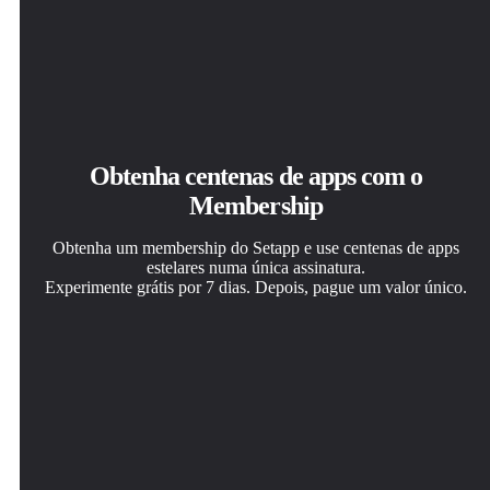
Obtenha centenas de apps com o
Membership
Obtenha um membership do Setapp e use centenas de apps
estelares numa única assinatura.
Experimente grátis por 7 dias. Depois, pague um valor único.
Instale o Setapp no Mac
Obtenha o app que chamou sua atenção
Escolha uma assinatura
Explore apps para Mac, iOS e web. Encontre formas
Aquele app especial está esperando você no Setapp.
Um ou mais apps com um membership do Setapp.
fáceis de lidar com as tarefas do dia a dia.
Instale‑o com um clique.
Obtenha os apps que você quer.