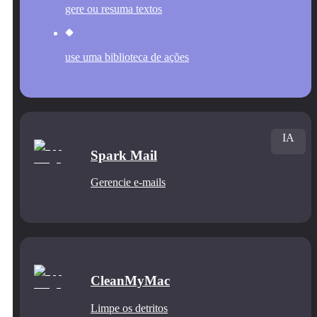
gere ou resuma textos
use uma biblioteca de ações
IA
Spark Mail
Gerencie e‑mails
CleanMyMac
Limpe os detritos