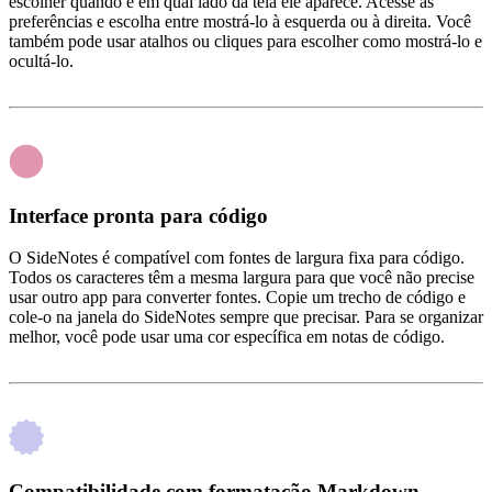
escolher quando e em qual lado da tela ele aparece. Acesse as
preferências e escolha entre mostrá‑lo à esquerda ou à direita. Você
também pode usar atalhos ou cliques para escolher como mostrá‑lo e
ocultá‑lo.
Interface pronta para código
O SideNotes é compatível com fontes de largura fixa para código.
Todos os caracteres têm a mesma largura para que você não precise
usar outro app para converter fontes. Copie um trecho de código e
cole‑o na janela do SideNotes sempre que precisar. Para se organizar
melhor, você pode usar uma cor específica em notas de código.
Compatibilidade com formatação Markdown