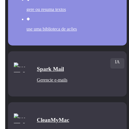
gere ou resuma textos
use uma biblioteca de ações
IA
Spark Mail
Gerencie e‑mails
CleanMyMac