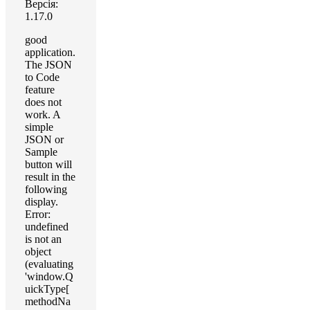
Версія:
1.17.0
good
application.
The JSON
to Code
feature
does not
work. A
simple
JSON or
Sample
button will
result in the
following
display.
Error:
undefined
is not an
object
(evaluating
'window.Q
uickType[
methodNa