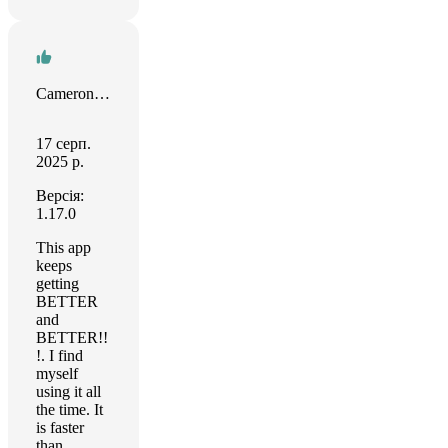
Cameron Watson
17 серп.
2025 р.
Версія:
1.17.0
This app
keeps
getting
BETTER
and
BETTER!!
!. I find
myself
using it all
the time. It
is faster
than