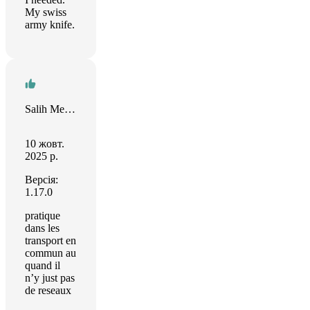
My swiss
army knife.
Salih Mercimek
10 жовт.
2025 р.
Версія:
1.17.0
pratique
dans les
transport en
commun au
quand il
n’y just pas
de reseaux