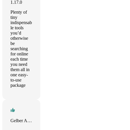
1.17.0
Plenty of
tiny
indispensab
le tools
you’d
otherwise
be
searching
for online
each time
you need
them all in
one easy-
to-use
package
Gelber Arturo Mahecha