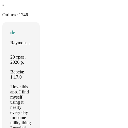
•
Оцінок: 1746
Raymond Doran
20 трав.
2026 р.
Версія:
1.17.0
I love this
app. I find
myself
using it
nearly
every day
for some
utility thing
I needed.