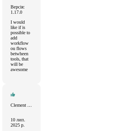
Версія:
1.17.0
I would
like if is
possible to
add
workflow
ou flows
betwheen
tools, that
will be
awesome
Clement Dutoit
10 лип.
2025 р.