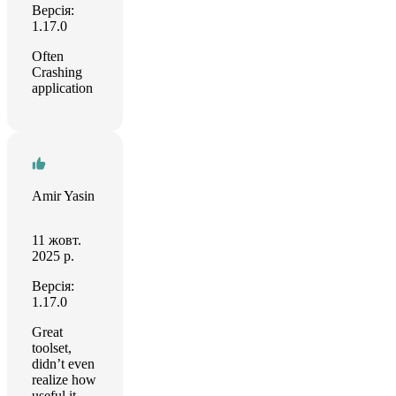
Версія:
1.17.0
Often
Crashing
application
Amir Yasin
11 жовт.
2025 р.
Версія:
1.17.0
Great
toolset,
didn’t even
realize how
useful it