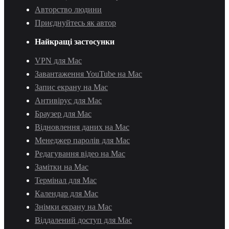
Авторство людини
Приєднуйтесь як автор
Найкращі застосунки
VPN для Mac
Завантаження YouTube на Mac
Запис екрану на Mac
Антивірус для Mac
Браузер для Mac
Відновлення даних на Mac
Менеджер паролів для Mac
Редагування відео на Mac
Замітки на Mac
Термінал для Mac
Календар для Mac
Знімки екрану на Mac
Віддалений доступ для Mac