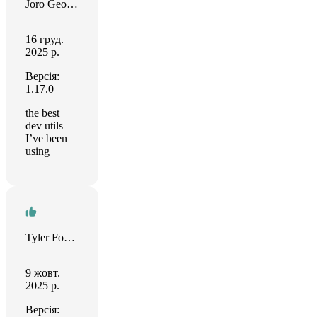
Joro Georgiev
16 груд.
2025 р.
Версія:
1.17.0
the best
dev utils
I’ve been
using
Tyler Forest-Hauser
9 жовт.
2025 р.
Версія: