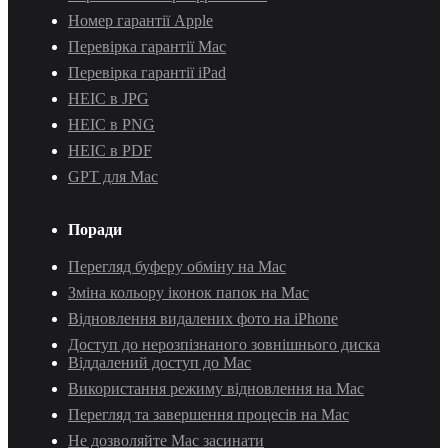
Номер гарантії Apple
Перевірка гарантії Mac
Перевірка гарантії iPad
HEIC в JPG
HEIC в PNG
HEIC в PDF
GPT для Mac
Поради
Перегляд буферу обміну на Mac
Зміна кольору іконок папок на Mac
Відновлення видалених фото на iPhone
Доступ до нерозпізнаного зовнішнього диска
Віддалений доступ до Mac
Використання режиму відновлення на Mac
Перегляд та завершення процесів на Mac
Не дозволяйте Mac засинати