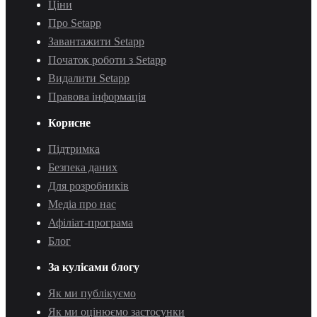
Ціни
Про Setapp
Завантажити Setapp
Початок роботи з Setapp
Видалити Setapp
Правова інформація
Корисне
Підтримка
Безпека даних
Для розробників
Медіа про нас
Афіліат-програма
Блог
За кулісами блогу
Як ми публікуємо
Як ми оцінюємо застосунки