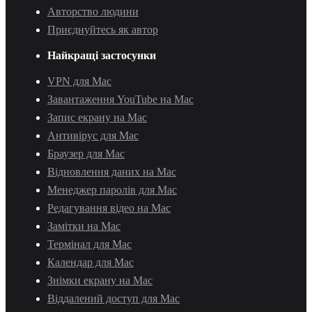
Авторство людини
Приєднуйтесь як автор
Найкращі застосунки
VPN для Mac
Завантаження YouTube на Mac
Запис екрану на Mac
Антивірус для Mac
Браузер для Mac
Відновлення даних на Mac
Менеджер паролів для Mac
Редагування відео на Mac
Замітки на Mac
Термінал для Mac
Календар для Mac
Знімки екрану на Mac
Віддалений доступ для Mac