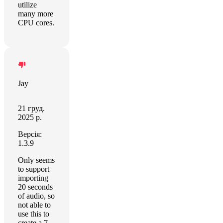
utilize
many more
CPU cores.
Jay
21 груд.
2025 р.
Версія:
1.3.9
Only seems
to support
importing
20 seconds
of audio, so
not able to
use this to
create a 7