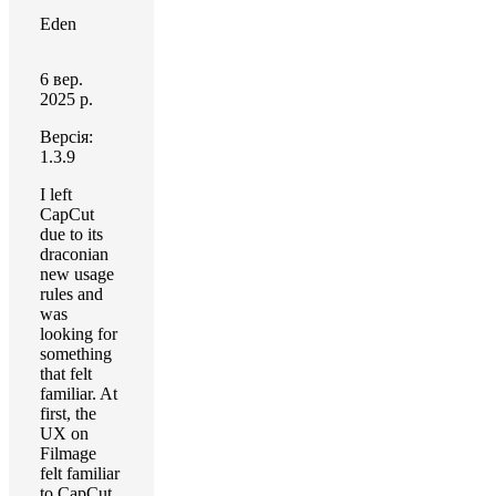
Eden
6 вер.
2025 р.
Версія:
1.3.9
I left
CapCut
due to its
draconian
new usage
rules and
was
looking for
something
that felt
familiar. At
first, the
UX on
Filmage
felt familiar
to CapCut.