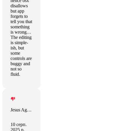
hence osx
disallows
but app
forgets to
tell you that
something
is wrong…
The editing
is simple-
ish, but
some
controls are
buggy and
not so
fluid.
Jesus Aguilar Martin
10 серп.
2025 р.