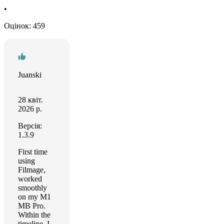
•
Оцінок: 459
Juanski
28 квіт.
2026 р.
Версія:
1.3.9
First time
using
Filmage,
worked
smoothly
on my M1
MB Pro.
Within the
timeline, I