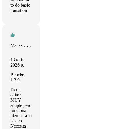
to do basic
transition
Matias Castro
13 квіт.
2026 р.
Версія:
1.3.9
Es un
editor
MUY
simple pero
funciona
bien para lo
básico.
Necesita