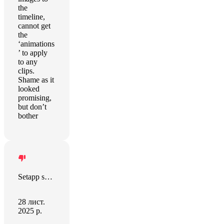
the
timeline,
cannot get
the
‘animations
’ to apply
to any
clips.
Shame as it
looked
promising,
but don’t
bother
Setapp sort this out!
28 лист.
2025 р.