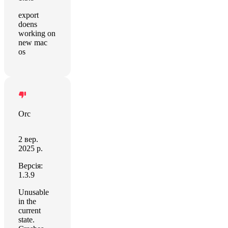
export
doens
working on
new mac
os
Orc
2 вер.
2025 р.
Версія:
1.3.9
Unusable
in the
current
state.