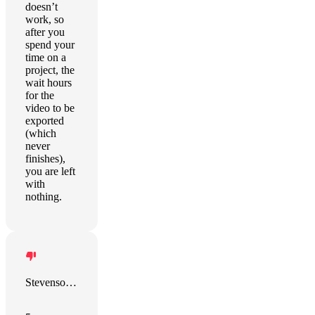
doesn’t
work, so
after you
spend your
time on a
project, the
wait hours
for the
video to be
exported
(which
never
finishes),
you are left
with
nothing.
Stevenson Ramirez