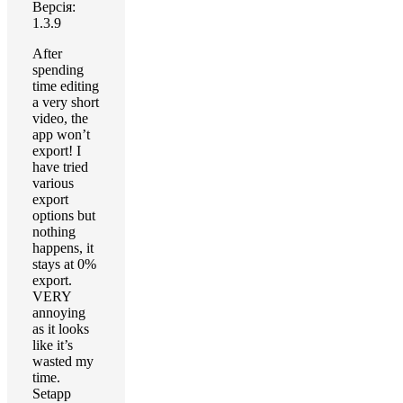
Версія:
1.3.9
After
spending
time editing
a very short
video, the
app won’t
export! I
have tried
various
export
options but
nothing
happens, it
stays at 0%
export.
VERY
annoying
as it looks
like it’s
wasted my
time.
Setapp