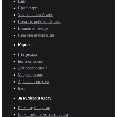
Ціни
Про Setapp
Завантажити Setapp
Початок роботи з Setapp
Видалити Setapp
Правова інформація
Корисне
Підтримка
Безпека даних
Для розробників
Медіа про нас
Афіліат-програма
Блог
За кулісами блогу
Як ми публікуємо
Як ми оцінюємо застосунки