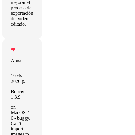
mejorar el
proceso de
exportación
del video
editado.
Anna
19 січ.
2026 р.
Версія:
1.3.9
on
MacOS15.
6 - buggy.
Can’t
import
images to