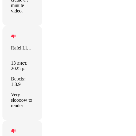
minute
video.
Rafel Llevat
13 лист.
2025 р.
Версія:
1.3.9
Very
sloooow to
render