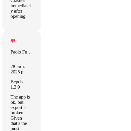
Crashes
immediatel
y after
opening
Paolo Furini
28 лип.
2025 р.
Версія:
1.3.9
The app is
ok, but
export is
broken.
Given
that’s the
most