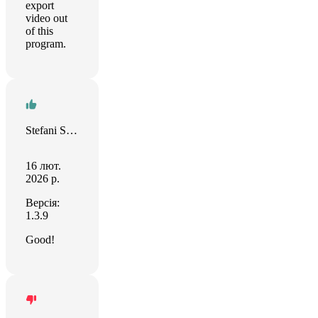
export
video out
of this
program.
Stefani Sparysheva
16 лют.
2026 р.
Версія:
1.3.9
Good!