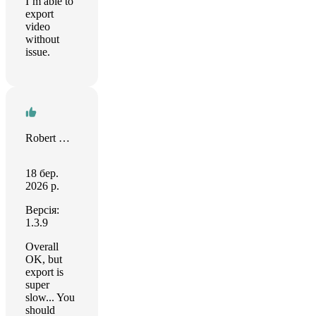
I’m able to
export
video
without
issue.
Robert M. Münch
18 бер.
2026 р.
Версія:
1.3.9
Overall
OK, but
export is
super
slow... You
should