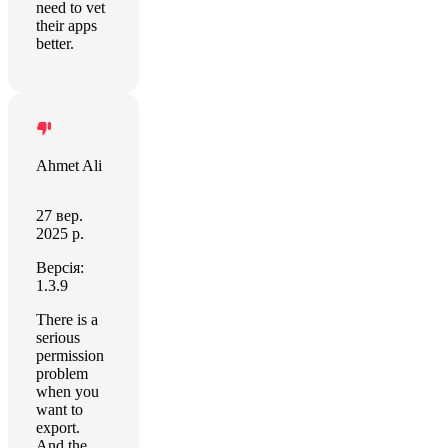
need to vet
their apps
better.
Ahmet Ali
27 вер.
2025 р.
Версія:
1.3.9
There is a
serious
permission
problem
when you
want to
export.
And the