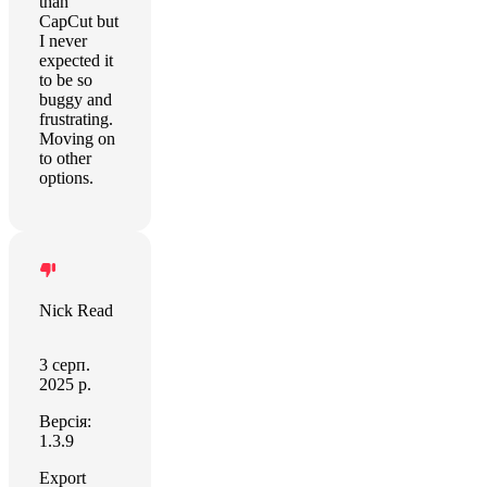
than
CapCut but
I never
expected it
to be so
buggy and
frustrating.
Moving on
to other
options.
Nick Read
3 серп.
2025 р.
Версія:
1.3.9
Export