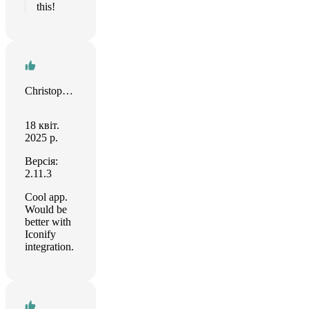
this!
Christopher Watson
18 квіт.
2025 р.
Версія:
2.11.3
Cool app.
Would be
better with
Iconify
integration.