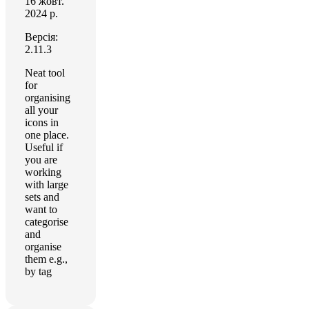
16 жовт.
2024 р.
Версія:
2.11.3
Neat tool
for
organising
all your
icons in
one place.
Useful if
you are
working
with large
sets and
want to
categorise
and
organise
them e.g.,
by tag