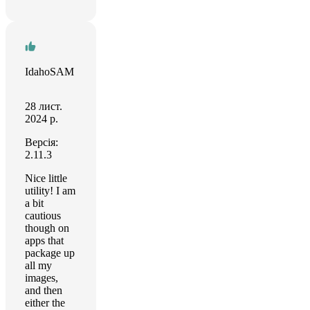
IdahoSAM
28 лист.
2024 р.
Версія:
2.11.3
Nice little
utility! I am
a bit
cautious
though on
apps that
package up
all my
images,
and then
either the