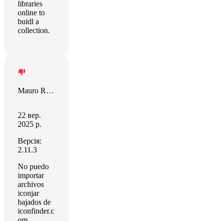
libraries
online to
buidl a
collection.
Mauro Rodriguez
22 вер.
2025 р.
Версія:
2.11.3
No puedo
importar
archivos
iconjar
bajados de
iconfinder.c
om