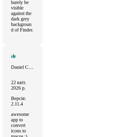
barely be
visible
against the
dark grey
backgroun
d of Finder.
Daniel Camposano
22 квіт.
2026 р.
Версія:
2.11.4
awesome
app to
convert
icons to
macos :)