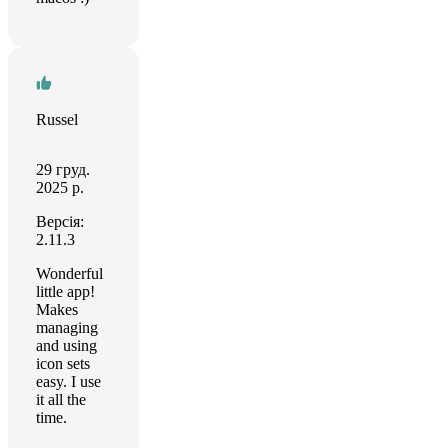
Russel
29 груд.
2025 р.
Версія:
2.11.3
Wonderful
little app!
Makes
managing
and using
icon sets
easy. I use
it all the
time.