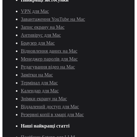
VPN для Mac
Завантаження YouTube на Mac
Запис екрану на Mac
Антивірус для Mac
Браузер для Mac
Відновлення даних на Mac
Менеджер паролів для Mac
Редагування відео на Mac
Замітки на Mac
Термінал для Mac
Календар для Mac
Знімки екрану на Mac
Віддалений доступ для Mac
Резервні копії в хмарі для Mac
Наші найкращі статті