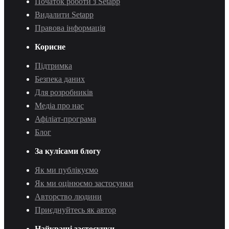
Початок роботи з Setapp
Видалити Setapp
Правова інформація
Корисне
Підтримка
Безпека даних
Для розробників
Медіа про нас
Афіліат-програма
Блог
За кулісами блогу
Як ми публікуємо
Як ми оцінюємо застосунки
Авторство людини
Приєднуйтесь як автор
Найкращі застосунки