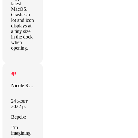
latest
MacOS.
Crashes a
lot and icon
displays at
a tiny size
in the dock
when
opening.
Nicole Raine
24 жовт.
2022 р.
Версія:
I’m
imagining