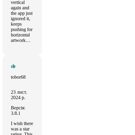
vertical
again and
the app just
ignored it,
keeps
pushing for
horizontal
artwork…
tobor68
23 лист.
2024 р.
Версія:
3.8.1
I wish there
was a star
rating. This