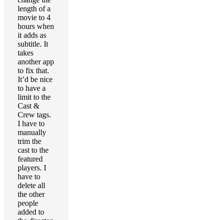
length of a
movie to 4
hours when
it adds as
subtitle. It
takes
another app
to fix that.
It’d be nice
to have a
limit to the
Cast &
Crew tags.
I have to
manually
trim the
cast to the
featured
players. I
have to
delete all
the other
people
added to