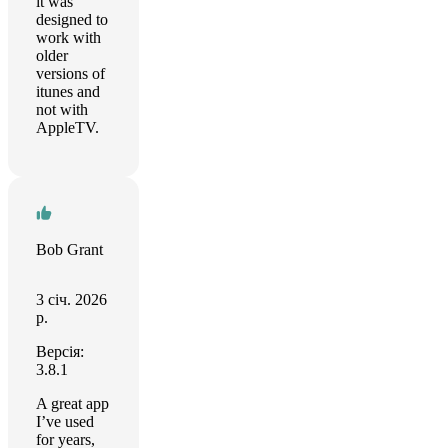
it was
designed to
work with
older
versions of
itunes and
not with
AppleTV.
Bob Grant
3 січ. 2026
р.
Версія:
3.8.1
A great app
I’ve used
for years,