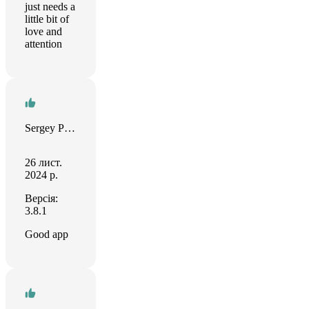
just needs a
little bit of
love and
attention
Sergey Pushkovskiy
26 лист.
2024 р.
Версія:
3.8.1
Good app