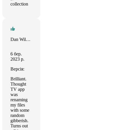
collection
Dan Wilson
6 бер.
2023 р.
Версія:
Brilliant.
Thought
TV app
was
renaming
my files
with some
random
gibberish.
Turns out