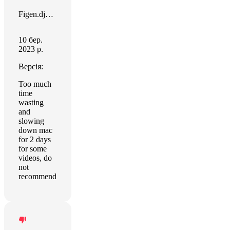
Figen.djblammoz Ozbek
10 бер.
2023 р.
Версія:
Too much
time
wasting
and
slowing
down mac
for 2 days
for some
videos, do
not
recommend