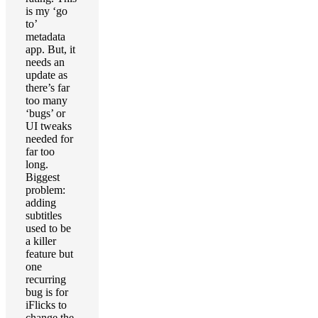
is my ‘go
to’
metadata
app. But, it
needs an
update as
there’s far
too many
‘bugs’ or
UI tweaks
needed for
far too
long.
Biggest
problem:
adding
subtitles
used to be
a killer
feature but
one
recurring
bug is for
iFlicks to
change the