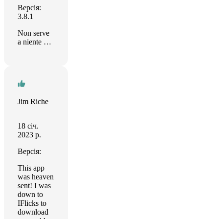
Версія:
3.8.1
Non serve
a niente …
Jim Riche
18 січ.
2023 р.
Версія:
This app
was heaven
sent! I was
down to
IFlicks to
download