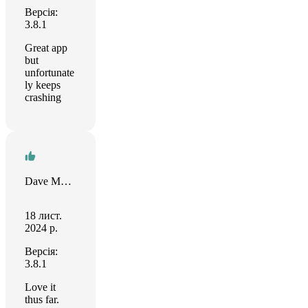
Версія:
3.8.1
Great app
but
unfortunate
ly keeps
crashing
Dave Macaddicted
18 лист.
2024 р.
Версія:
3.8.1
Love it
thus far.