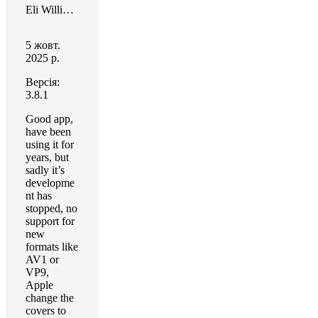
Eli Williams
5 жовт.
2025 р.
Версія:
3.8.1
Good app,
have been
using it for
years, but
sadly it’s
developme
nt has
stopped, no
support for
new
formats like
AV1 or
VP9,
Apple
change the
covers to