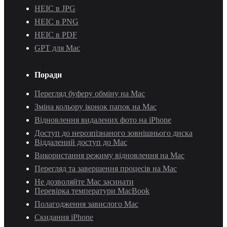
HEIC в JPG
HEIC в PNG
HEIC в PDF
GPT для Mac
Поради
Перегляд буферу обміну на Mac
Зміна кольору іконок папок на Mac
Відновлення видалених фото на iPhone
Доступ до нерозпізнаного зовнішнього диска
Віддалений доступ до Mac
Використання режиму відновлення на Mac
Перегляд та завершення процесів на Mac
Не дозволяйте Mac засинати
Перевірка температури MacBook
Полагодження завислого Mac
Скидання iPhone