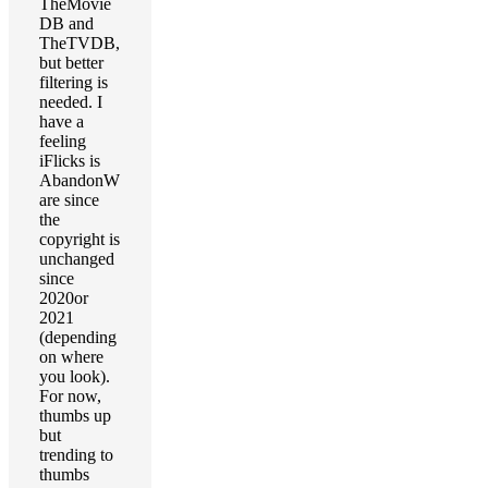
TheMovie
DB and
TheTVDB,
but better
filtering is
needed. I
have a
feeling
iFlicks is
AbandonW
are since
the
copyright is
unchanged
since
2020or
2021
(depending
on where
you look).
For now,
thumbs up
but
trending to
thumbs