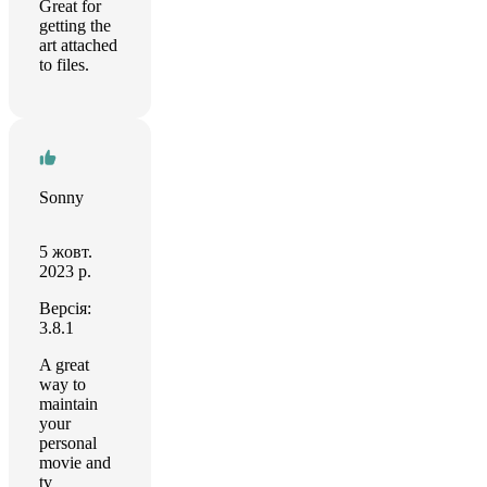
Great for
getting the
art attached
to files.
Sonny
5 жовт.
2023 р.
Версія:
3.8.1
A great
way to
maintain
your
personal
movie and
tv