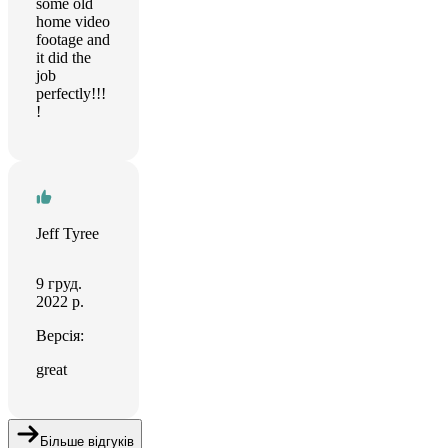
some old
home video
footage and
it did the
job
perfectly!!!
!
Jeff Tyree
9 груд.
2022 р.
Версія:
great
Більше відгуків