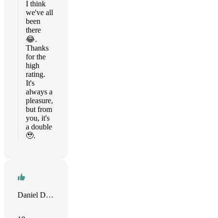
I think
we've all
been
there
😂.
Thanks
for the
high
rating.
It's
always a
pleasure,
but from
you, it's
a double
🥹.
Daniel Dornhardt