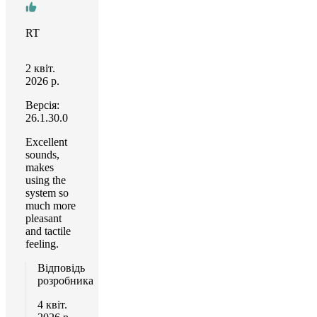
RT
2 квіт.
2026 р.
Версія:
26.1.30.0
Excellent
sounds,
makes
using the
system so
much more
pleasant
and tactile
feeling.
Відповідь
розробника
4 квіт.