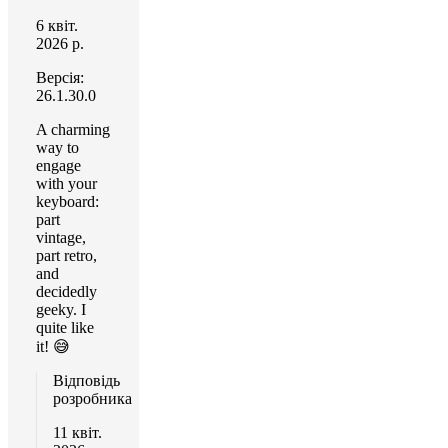
6 квіт.
2026 р.
Версія:
26.1.30.0
A charming
way to
engage
with your
keyboard:
part
vintage,
part retro,
and
decidedly
geeky. I
quite like
it! 😅
Відповідь
розробника
11 квіт.