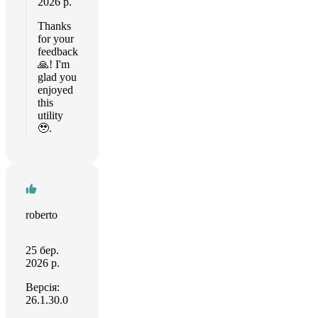
2026 р.
Thanks
for your
feedback
🙏! I'm
glad you
enjoyed
this
utility
🥹.
roberto
25 бер.
2026 р.
Версія:
26.1.30.0