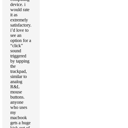
device. i
would rate
it as
extremely
satisfactory.
i’d love to
see an
option for a
“click”
sound
triggered
by tapping
the
trackpad,
similar to
analog
R&L
mouse
buttons.
anyone
who uses
my
macbook
gets a huge
kick out of