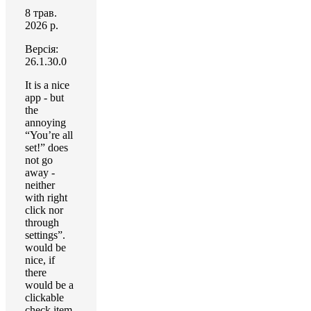
8 трав.
2026 р.
Версія:
26.1.30.0
It is a nice
app - but
the
annoying
“You’re all
set!” does
not go
away -
neither
with right
click nor
through
settings”.
would be
nice, if
there
would be a
clickable
check item