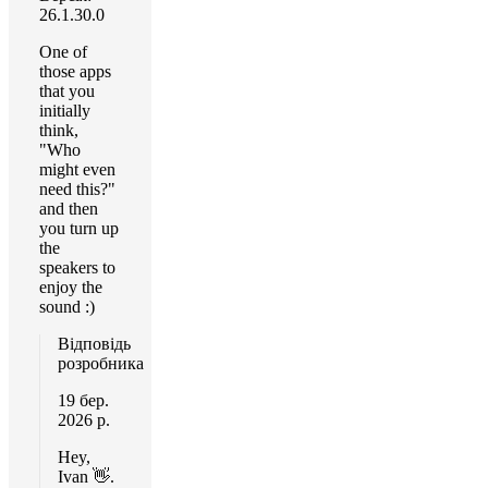
26.1.30.0
One of
those apps
that you
initially
think,
"Who
might even
need this?"
and then
you turn up
the
speakers to
enjoy the
sound :)
Відповідь
розробника
19 бер.
2026 р.
Hey,
Ivan 👋.