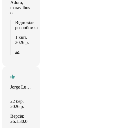
Adoro,
maravilhos
o
Відповідь
розробника
1 квіт.
2026 р.
🙏
Jorge Luis Pascual Portilla
22 бер.
2026 р.
Версія:
26.1.30.0