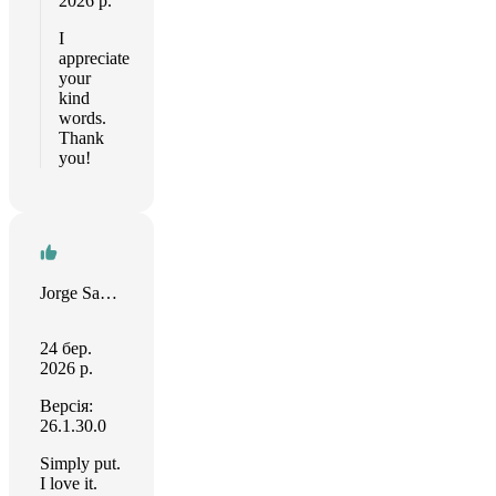
2026 р.
I
appreciate
your
kind
words.
Thank
you!
Jorge Sanabria
24 бер.
2026 р.
Версія:
26.1.30.0
Simply put.
I love it.