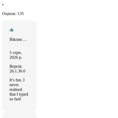
•
Оцінок: 135
Bikram Choudhury
5 серп.
2026 р.
Версія:
26.1.30.0
It’s fun. I
never
realised
that I typed
so fast!