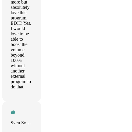
more but
absolutely
love this
program.
EDIT: Yes,
I would
love to be
able to
boost the
volume
beyond
100%
without
another
external
program to
do that.
Sven Sohrweide