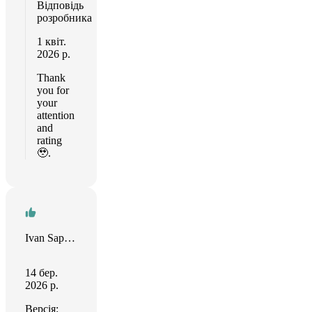
Відповідь
розробника
1 квіт.
2026 р.
Thank
you for
your
attention
and
rating
🥹.
Ivan Sapozhnik
14 бер.
2026 р.
Версія: