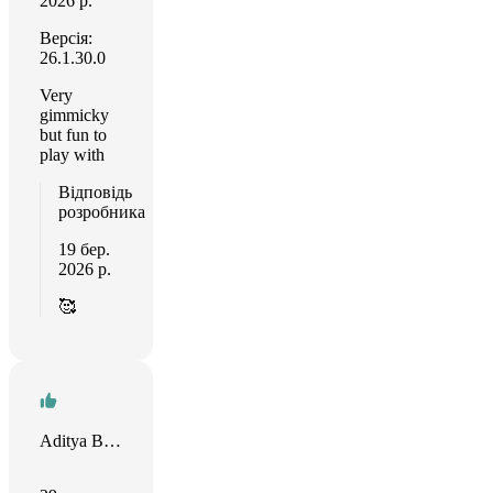
2026 р.
Версія:
26.1.30.0
Very
gimmicky
but fun to
play with
Відповідь
розробника
19 бер.
2026 р.
🥰
Aditya Balasubramanian