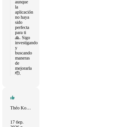
aunque
la
aplicación
no haya
sido
perfecta
para ti
🙏. Sigo
investigando
y
buscando
maneras
de
mejorarla
🫡.
Théo Koenig
17 бер.