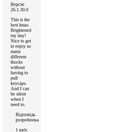
Версія:
26.1.30.0
This is the
best lmao.
Brightened
my day!
Nice to get
to enjoy so
many
different
thocks
without
having to
pull
keycaps.
And I can
be silent
when I
need to.
Відповідь
розробника
1 квіт.