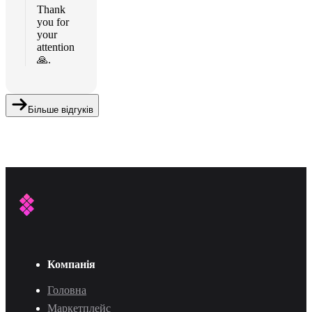
Thank
you for
your
attention
🙏.
Більше відгуків
Компанія
Головна
Маркетплейс