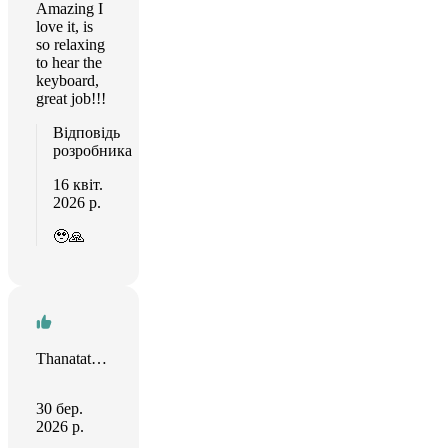
Amazing I
love it, is
so relaxing
to hear the
keyboard,
great job!!!
Відповідь
розробника
16 квіт.
2026 р.
🥹🙏
Thanatat Sincharoen
30 бер.
2026 р.