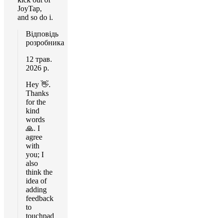
JoyTap,
and so do i.
Відповідь
розробника
12 трав.
2026 р.
Hey 👋.
Thanks
for the
kind
words
🙏. I
agree
with
you; I
also
think the
idea of
adding
feedback
to
touchpad