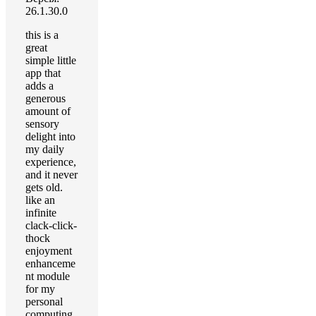
26.1.30.0
this is a
great
simple little
app that
adds a
generous
amount of
sensory
delight into
my daily
experience,
and it never
gets old.
like an
infinite
clack-click-
thock
enjoyment
enhanceme
nt module
for my
personal
computing