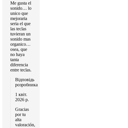
Me gusta el
sonido… lo
unico que
mejoraria
seria el que
las teclas
tuvieran un
sonido mas
organico…
osea, que
no haya
tanta
diferencia
entre teclas.
Відповідь
розробника
1 квіт.
2026 р.
Gracias
por tu
alta
valoración,