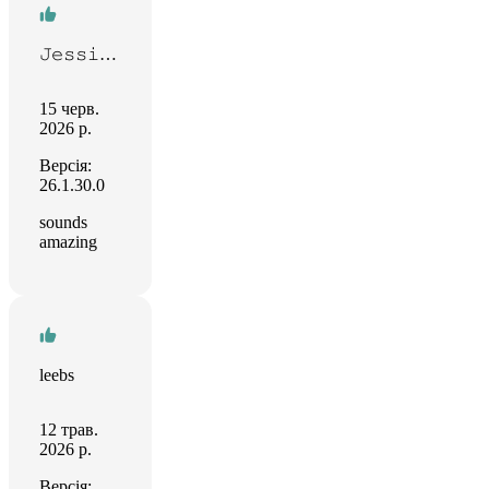
𝙹𝚎𝚜𝚜𝚒𝚌𝚊 𝚅𝚒𝚕𝚕𝚊𝚛-𝙴𝚜𝚙𝚒𝚗𝚘𝚜𝚊
15 черв.
2026 р.
Версія:
26.1.30.0
sounds
amazing
leebs
12 трав.
2026 р.
Версія: