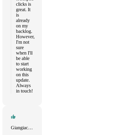
clicks is
great. It
is
already
on my
backlog.
However,
I'm not
sure
when I'll
be able
to start
working
on this
update.
Always
in touch!
Giangiacomo Fanizzi