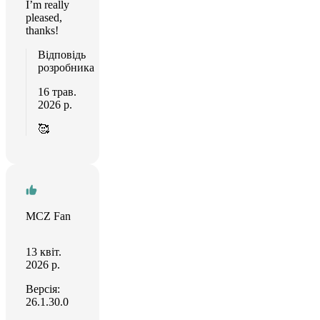
I’m really
pleased,
thanks!
Відповідь
розробника
16 трав.
2026 р.
🥰
MCZ Fan
13 квіт.
2026 р.
Версія:
26.1.30.0