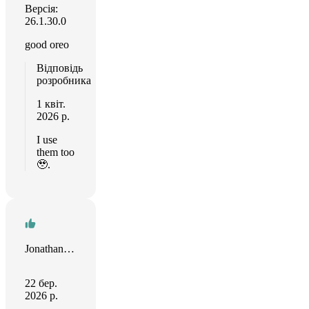
Версія:
26.1.30.0
good oreo
Відповідь
розробника
1 квіт.
2026 р.
I use
them too
🥹.
Jonathan Zhan
22 бер.
2026 р.