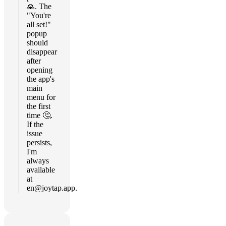
🙏. The
"You're
all set!"
popup
should
disappear
after
opening
the app's
main
menu for
the first
time 🤔.
If the
issue
persists,
I'm
always
available
at
en@joytap.app
.