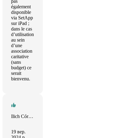
pas
également
disponible
via SetApp
sur iPad ;
dans le cas
d’utilisation
au sein
d’une
association
caritative
(sans
budget) ce
serait
bienvenu.
Ilich Córcega
19 вер.
2024 р.