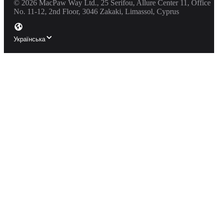
©
2026
MacPaw Way Ltd., 25 Serifou, Allure Center 11, Office
No. 11-12, 2nd Floor, 3046 Zakaki, Limassol, Cyprus
Українська