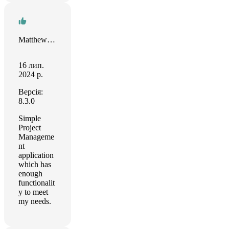
Matthew Harvey
16 лип.
2024 р.
Версія:
8.3.0
Simple
Project
Manageme
nt
application
which has
enough
functionalit
y to meet
my needs.