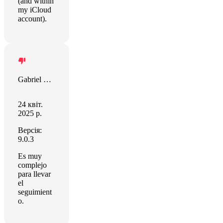
(and within
my iCloud
account).
Gabriel Mancera Hernandez MAH
24 квіт.
2025 р.
Версія:
9.0.3
Es muy
complejo
para llevar
el
seguimient
o.