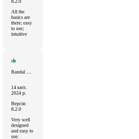
8.2.0
All the
basics are
there; easy
to use;
intuitive
Randal Glover
14 квіт.
2024 р.
Версія:
8.2.0
Very well
designed
and easy to
use.