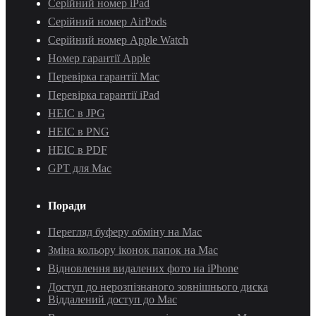
Серійний номер iPad
Серійний номер AirPods
Серійний номер Apple Watch
Номер гарантії Apple
Перевірка гарантії Mac
Перевірка гарантії iPad
HEIC в JPG
HEIC в PNG
HEIC в PDF
GPT для Mac
Поради
Перегляд буферу обміну на Mac
Зміна кольору іконок папок на Mac
Відновлення видалених фото на iPhone
Доступ до нерозпізнаного зовнішнього диска
Віддалений доступ до Mac