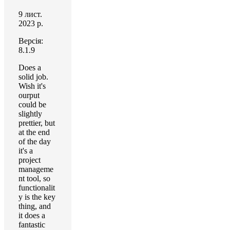
9 лист.
2023 р.
Версія:
8.1.9
Does a
solid job.
Wish it's
ourput
could be
slightly
prettier, but
at the end
of the day
it's a
project
manageme
nt tool, so
functionalit
y is the key
thing, and
it does a
fantastic