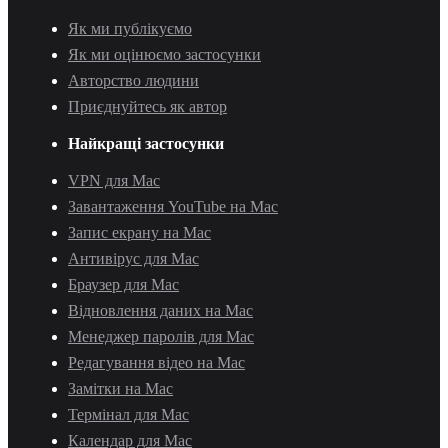
Як ми публікуємо
Як ми оцінюємо застосунки
Авторство людини
Приєднуйтесь як автор
Найкращі застосунки
VPN для Mac
Завантаження YouTube на Mac
Запис екрану на Mac
Антивірус для Mac
Браузер для Mac
Відновлення даних на Mac
Менеджер паролів для Mac
Редагування відео на Mac
Замітки на Mac
Термінал для Mac
Календар для Mac