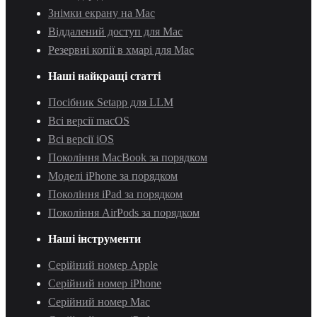
Знімки екрану на Mac
Віддалений доступ для Mac
Резервні копії в хмарі для Mac
Наші найкращі статті
Посібник Setapp для LLM
Всі версії macOS
Всі версії iOS
Покоління MacBook за порядком
Моделі iPhone за порядком
Покоління iPad за порядком
Покоління AirPods за порядком
Наші інструменти
Серійний номер Apple
Серійний номер iPhone
Серійний номер Mac