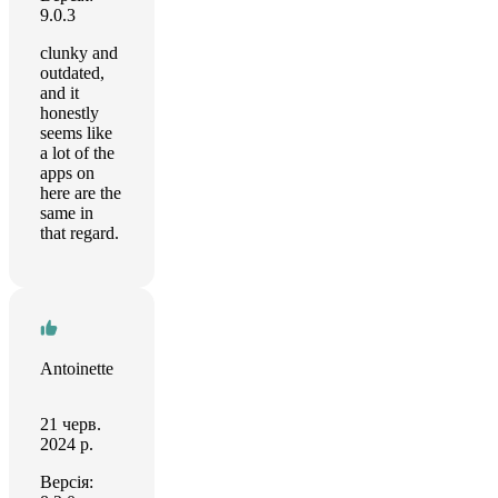
9.0.3
clunky and
outdated,
and it
honestly
seems like
a lot of the
apps on
here are the
same in
that regard.
Antoinette
21 черв.
2024 р.
Версія: