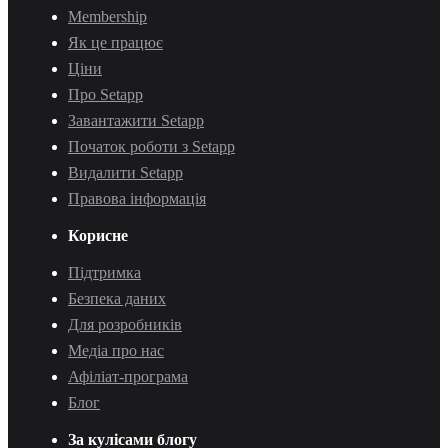
Membership
Як це працює
Ціни
Про Setapp
Завантажити Setapp
Початок роботи з Setapp
Видалити Setapp
Правова інформація
Корисне
Підтримка
Безпека даних
Для розробників
Медіа про нас
Афіліат-програма
Блог
За кулісами блогу