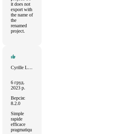
it does not
export with
the name of
the
renamed
project.
Cyrille Lecomte
6 груд.
2023 р.
Версія:
8.2.0
Simple
rapide
efficace
pragmatiqu