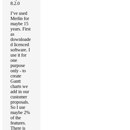
8.2.0
I’ve used
Merlin for
maybe 15
years. First
as
downloade
d licenced
software. I
use it for
one
purpose
only - to
create
Gantt
charts we
add in our
customer
proposals.
So I use
maybe 2%
of the
features.
There is