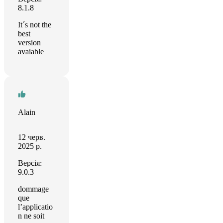
8.1.8
It´s not the
best
version
avaiable
Alain
12 черв.
2025 р.
Версія:
9.0.3
dommage
que
l’applicatio
n ne soit