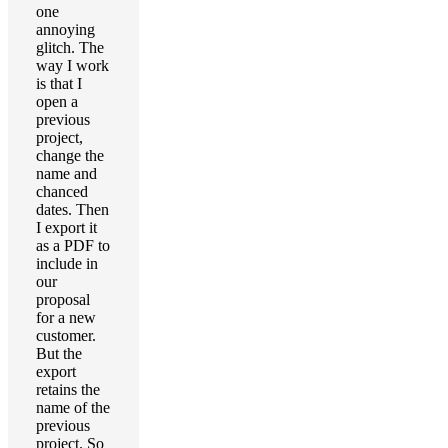
one
annoying
glitch. The
way I work
is that I
open a
previous
project,
change the
name and
chanced
dates. Then
I export it
as a PDF to
include in
our
proposal
for a new
customer.
But the
export
retains the
name of the
previous
project. So