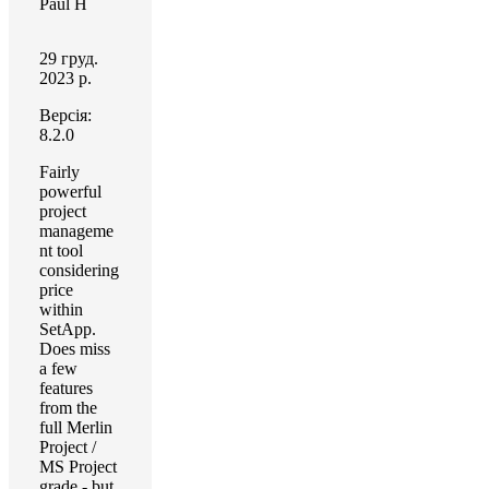
Paul H
29 груд.
2023 р.
Версія:
8.2.0
Fairly
powerful
project
manageme
nt tool
considering
price
within
SetApp.
Does miss
a few
features
from the
full Merlin
Project /
MS Project
grade - but