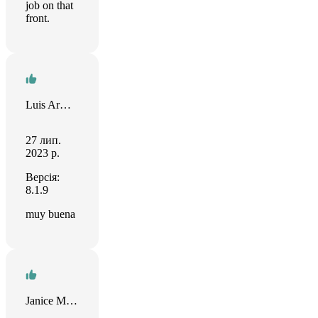
job on that
front.
Luis Armando
27 лип.
2023 р.
Версія:
8.1.9
muy buena
Janice Martin