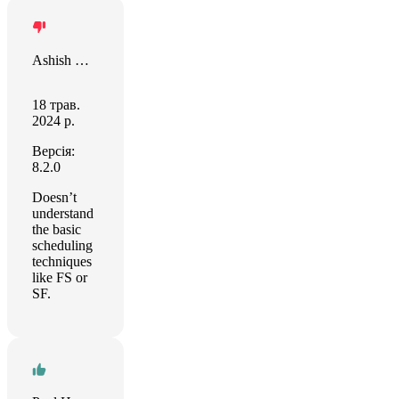
Ashish Kapur
18 трав.
2024 р.
Версія:
8.2.0
Doesn’t
understand
the basic
scheduling
techniques
like FS or
SF.