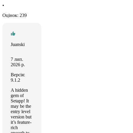
•
Оцінок: 239
Juanski
7 лип.
2026 р.
Версія:
9.1.2
A hidden
gem of
Setapp! It
may be the
entry level
version but
it’s feature-
rich
enough to