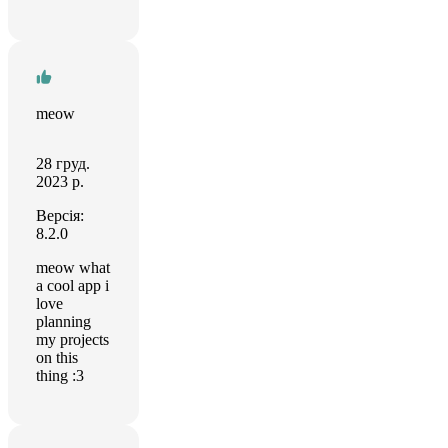
meow
28 груд.
2023 р.
Версія:
8.2.0
meow what
a cool app i
love
planning
my projects
on this
thing :3