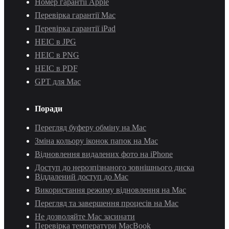
Номер гарантії Apple
Перевірка гарантії Mac
Перевірка гарантії iPad
HEIC в JPG
HEIC в PNG
HEIC в PDF
GPT для Mac
Поради
Перегляд буферу обміну на Mac
Зміна кольору іконок папок на Mac
Відновлення видалених фото на iPhone
Доступ до нерозпізнаного зовнішнього диска
Віддалений доступ до Mac
Використання режиму відновлення на Mac
Перегляд та завершення процесів на Mac
Не дозволяйте Mac засинати
Перевірка температури MacBook