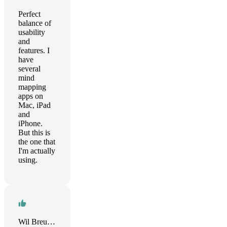
Perfect
balance of
usability
and
features. I
have
several
mind
mapping
apps on
Mac, iPad
and
iPhone.
But this is
the one that
I'm actually
using.
Wil Breuker