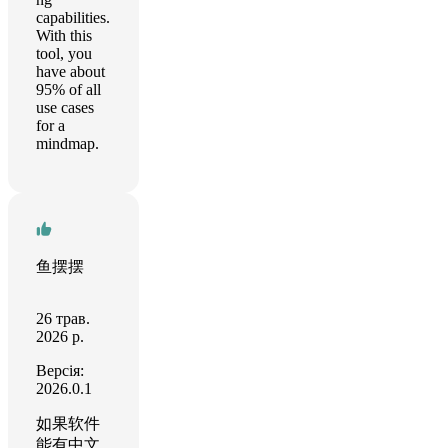
capabilities.
With this
tool, you
have about
95% of all
use cases
for a
mindmap.
鱼摆摆
26 трав.
2026 р.
Версія:
2026.0.1
如果软件
能有中文