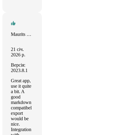
Maurits Doorn
21 січ.
2026 р.
Версія:
2023.8.1
Great app,
use it quite
a bit. A
good
markdown
compatibel
export
would be
nice.
Integration
with