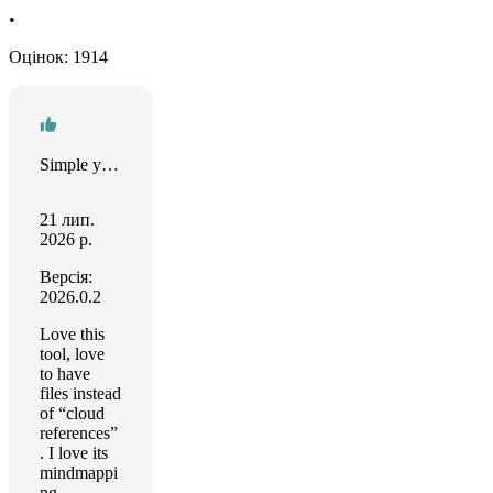
•
Оцінок: 1914
Simple yet effective
21 лип.
2026 р.
Версія:
2026.0.2
Love this
tool, love
to have
files instead
of “cloud
references”
. I love its
mindmappi
ng