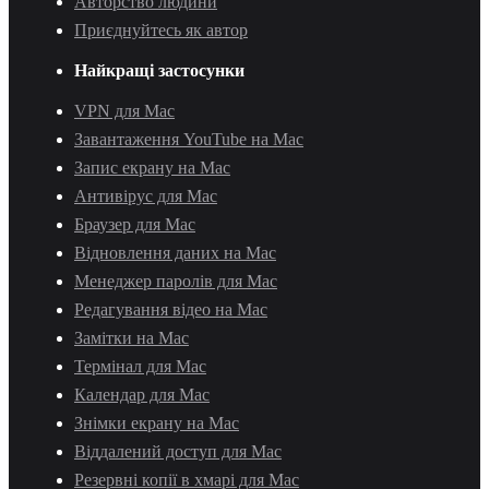
Авторство людини
Приєднуйтесь як автор
Найкращі застосунки
VPN для Mac
Завантаження YouTube на Mac
Запис екрану на Mac
Антивірус для Mac
Браузер для Mac
Відновлення даних на Mac
Менеджер паролів для Mac
Редагування відео на Mac
Замітки на Mac
Термінал для Mac
Календар для Mac
Знімки екрану на Mac
Віддалений доступ для Mac
Резервні копії в хмарі для Mac