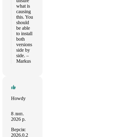
unsure
what is
causing
this. You
should
be able
to install
both
versions
side by
side. –
Markus
Howdy
8 лип.
2026 р.
Версія:
2026.0.2