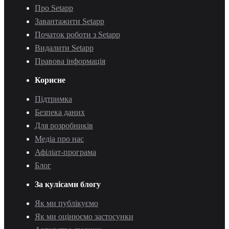
Про Setapp
Завантажити Setapp
Початок роботи з Setapp
Видалити Setapp
Правова інформація
Корисне
Підтримка
Безпека даних
Для розробників
Медіа про нас
Афіліат-програма
Блог
За кулісами блогу
Як ми публікуємо
Як ми оцінюємо застосунки