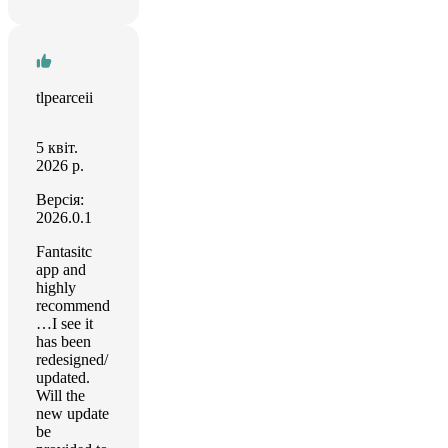
tlpearceii
5 квіт.
2026 р.
Версія:
2026.0.1
Fantasitc
app and
highly
recommend
…I see it
has been
redesigned/
updated.
Will the
new update
be