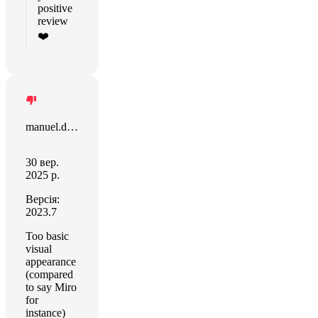
positive
review
❤️
manuel.deloche
30 вер.
2025 р.
Версія:
2023.7
Too basic
visual
appearance
(compared
to say Miro
for
instance)