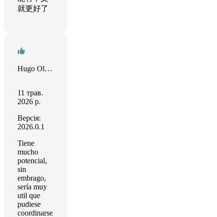
就更好了
Hugo Olguin
11 трав.
2026 р.
Версія:
2026.0.1
Tiene
mucho
potencial,
sin
embrago,
sería muy
util que
pudiese
coordinarse