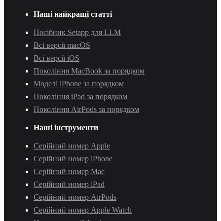
Наші найкращі статті
Посібник Setapp для LLM
Всі версії macOS
Всі версії iOS
Покоління MacBook за порядком
Моделі iPhone за порядком
Покоління iPad за порядком
Покоління AirPods за порядком
Наші інструменти
Серійний номер Apple
Серійний номер iPhone
Серійний номер Mac
Серійний номер iPad
Серійний номер AirPods
Серійний номер Apple Watch