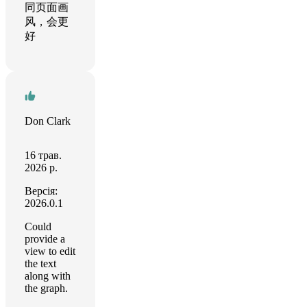
同页面画
风，会更
好
Don Clark
16 трав.
2026 р.
Версія:
2026.0.1
Could
provide a
view to edit
the text
along with
the graph.