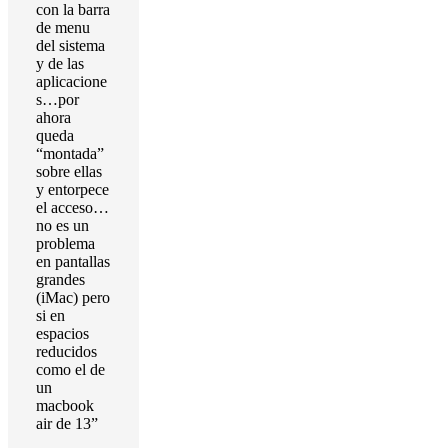
con la barra
de menu
del sistema
y de las
aplicacione
s…por
ahora
queda
“montada”
sobre ellas
y entorpece
el acceso…
no es un
problema
en pantallas
grandes
(iMac) pero
si en
espacios
reducidos
como el de
un
macbook
air de 13”