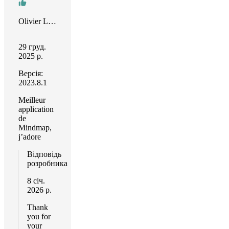
Olivier Leyronnas
29 груд.
2025 р.
Версія:
2023.8.1
Meilleur
application
de
Mindmap,
j’adore
Відповідь
розробника
8 січ.
2026 р.
Thank
you for
your