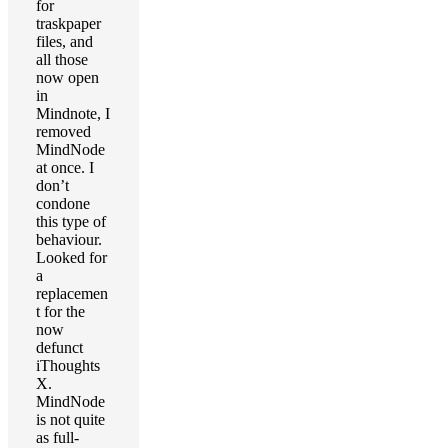
for
traskpaper
files, and
all those
now open
in
Mindnote, I
removed
MindNode
at once. I
don’t
condone
this type of
behaviour.
Looked for
a
replacemen
t for the
now
defunct
iThoughts
X.
MindNode
is not quite
as full-