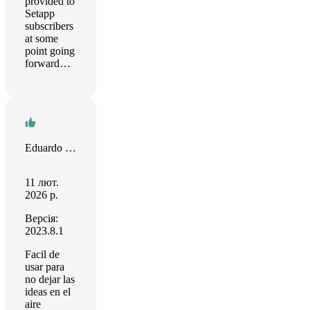
provided to
Setapp
subscribers
at some
point going
forward…
Eduardo Rivera
11 лют.
2026 р.
Версія:
2023.8.1
Facil de
usar para
no dejar las
ideas en el
aire