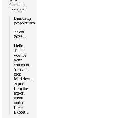
Obsidian
like apps?
Відповідь
розробника
23 січ.
2026 р.
Hello.
Thank
you for
your
comment.
You can
pick
Markdown
export
from the
export
menu
under
File >
Export…