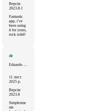
Версія:
2023.8.1
Fantastic
app, i’ve
been using
it for years,
rock solid!
Eduardo Barbosa
11 лист.
2025 р.
Версія:
2023.8
Simplesme
nte