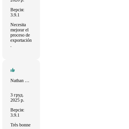
Версія:
3.9.1
Necesita
mejorar el
proceso de
exportación
.
Nathan Van Bignoot
3 груд.
2025 р.
Версія:
3.9.1
Très bonne