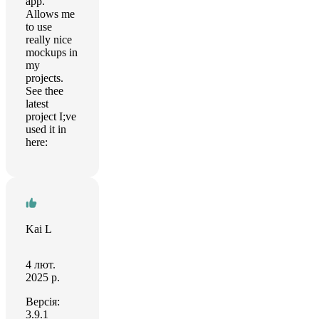
app.
Allows me
to use
really nice
mockups in
my
projects.
See thee
latest
project I;ve
used it in
here:
Kai L
4 лют.
2025 р.
Версія:
3.9.1