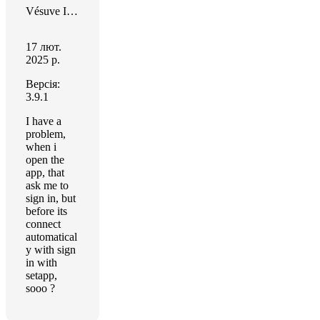
Vésuve Intérieur
17 лют.
2025 р.
Версія:
3.9.1
I have a
problem,
when i
open the
app, that
ask me to
sign in, but
before its
connect
automatical
y with sign
in with
setapp,
sooo ?