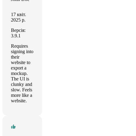
17 квіт.
2025 р.
Версія:
3.9.1
Requires
signing into
their
website to
export a
mockup.
The UI is
clunky and
slow. Feels
more like a
website.