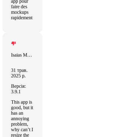
app pour
faire des
mockups
rapidement
Isaias Matewos
31 трав.
2025 р.
Версія:
3.9.1
This app is
good, but it
has an
annoying
problem,
why can’t I
resize the