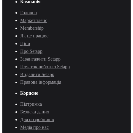
Компанія
Головна
Маркетплейс
Membership
Як це працює
Ціни
Про Setapp
Завантажити Setapp
Початок роботи з Setapp
Видалити Setapp
Правова інформація
Корисне
Підтримка
Безпека даних
Для розробників
Медіа про нас