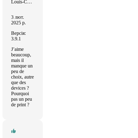
Louis-Christophe
3 лют.
2025 р.
Версія:
3.9.1
J’aime
beaucoup,
mais il
manque un
peu de
choix, autre
que des
devices ?
Pourquoi
pas un peu
de print ?