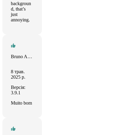
backgroun
d, that’s
just
annoying.
Bruno Aurélio Gonçalves
8 трав.
2025 р.
Версія:
3.9.1
Muito bom