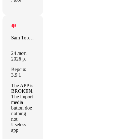
Sam Topham
24 лют.
2026 р.
Версія:
3.9.1
The APP is
BROKEN.
The import
media
button doe
nothing
not.
Useless
app