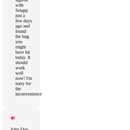
with
Setapp
just a
few days
ago and
found
the bug
you
might
have hit
today. It
should
work
well
now! I'm
sorry for
the
inconvenience
John Doe