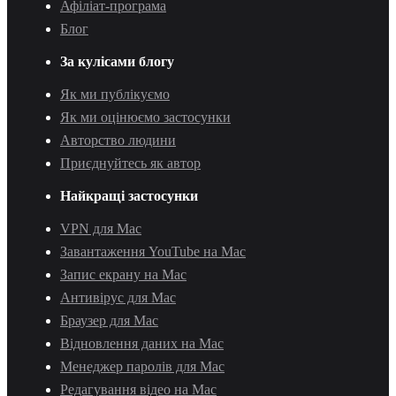
Афіліат-програма
Блог
За кулісами блогу
Як ми публікуємо
Як ми оцінюємо застосунки
Авторство людини
Приєднуйтесь як автор
Найкращі застосунки
VPN для Mac
Завантаження YouTube на Mac
Запис екрану на Mac
Антивірус для Mac
Браузер для Mac
Відновлення даних на Mac
Менеджер паролів для Mac
Редагування відео на Mac