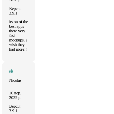
Версія:
3.9.1
its on of the
best apps
there very
fast
mockups, i
wish they
had more!!
Nicolas
16 вер.
2025 р.
Версія:
3.9.1