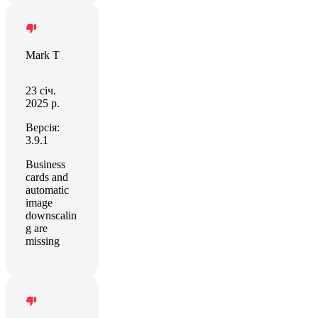
Mark T
23 січ.
2025 р.
Версія:
3.9.1
Business
cards and
automatic
image
downscalin
g are
missing