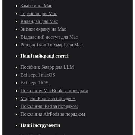
Замітки на Mac
Термінал для Mac
Календар для Mac
Знімки екрану на Mac
Віддалений доступ для Mac
Резервні копії в хмарі для Mac
Наші найкращі статті
Посібник Setapp для LLM
Всі версії macOS
Всі версії iOS
Покоління MacBook за порядком
Моделі iPhone за порядком
Покоління iPad за порядком
Покоління AirPods за порядком
Наші інструменти