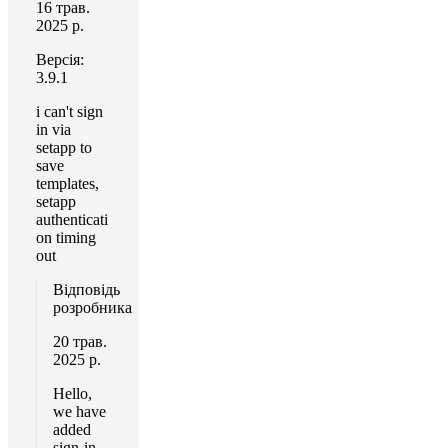
16 трав.
2025 р.
Версія:
3.9.1
i can't sign
in via
setapp to
save
templates,
setapp
authenticati
on timing
out
Відповідь
розробника
20 трав.
2025 р.
Hello,
we have
added
sign-in