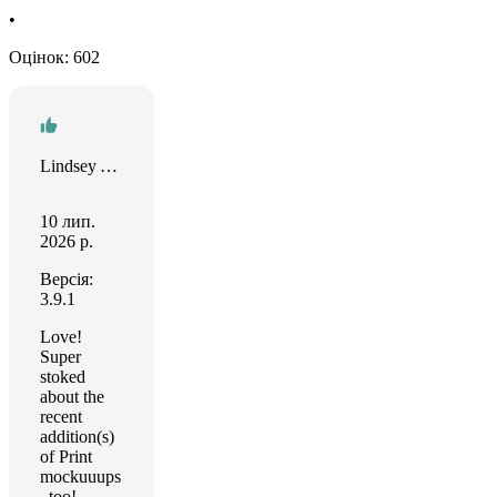
•
Оцінок: 602
Lindsey Yadon
10 лип.
2026 р.
Версія:
3.9.1
Love!
Super
stoked
about the
recent
addition(s)
of Print
mockuuups
, too!