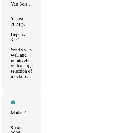
Yan Soisson
9 груд.
2024 р.
Версія:
3.9.1
Works very
well and
intuitively
with a large
selection of
mockups.
Matias Castro
8 квіт.
2026 р.