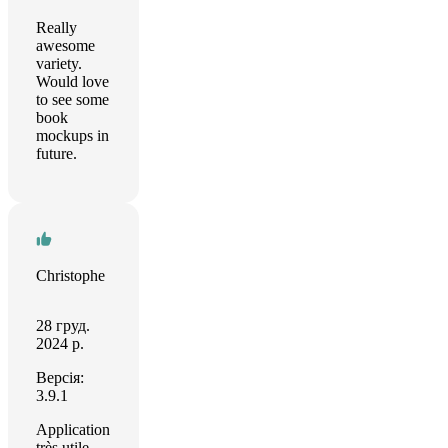
Really
awesome
variety.
Would love
to see some
book
mockups in
future.
Christophe
28 груд.
2024 р.
Версія:
3.9.1
Application
très utile