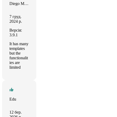
Diego Moreano Merino
7 груд.
2024 р.
Версія:
3.9.1
It has many
templates
but the
functionalit
ies are
limited
Edu
12 бер.
2026 р.