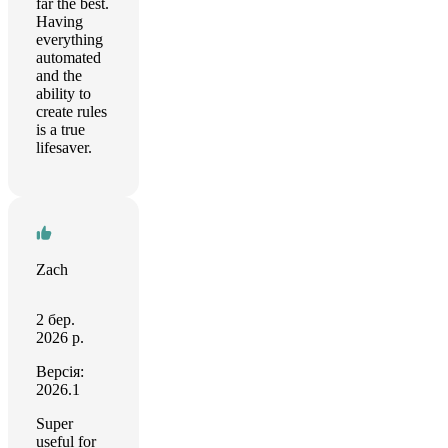
far the best.
Having
everything
automated
and the
ability to
create rules
is a true
lifesaver.
Zach
2 бер.
2026 р.
Версія:
2026.1
Super
useful for