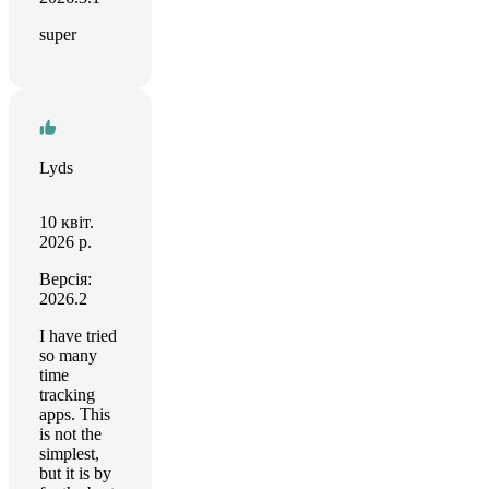
super
Lyds
10 квіт.
2026 р.
Версія:
2026.2
I have tried
so many
time
tracking
apps. This
is not the
simplest,
but it is by