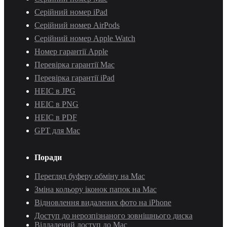
Серійний номер iPad
Серійний номер AirPods
Серійний номер Apple Watch
Номер гарантії Apple
Перевірка гарантії Mac
Перевірка гарантії iPad
HEIC в JPG
HEIC в PNG
HEIC в PDF
GPT для Mac
Поради
Перегляд буферу обміну на Mac
Зміна кольору іконок папок на Mac
Відновлення видалених фото на iPhone
Доступ до нерозпізнаного зовнішнього диска
Віддалений доступ до Mac