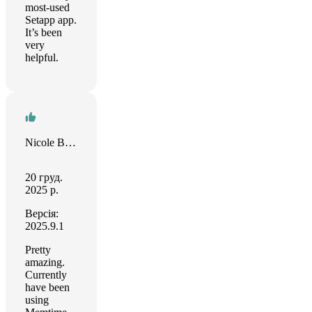
most-used
Setapp app.
It’s been
very
helpful.
Nicole Belhumeur
20 груд.
2025 р.
Версія:
2025.9.1
Pretty
amazing.
Currently
have been
using