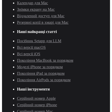
Календар для Mac
Знімки екрану на Mac
Віддалений доступ для Mac
Резервні копії в хмарі для Mac
Наші найкращі статті
Посібник Setapp для LLM
Всі версії macOS
Всі версії iOS
Покоління MacBook за порядком
Моделі iPhone за порядком
Покоління iPad за порядком
Покоління AirPods за порядком
Наші інструменти
Серійний номер Apple
Серійний номер iPhone
Серійний номер Mac