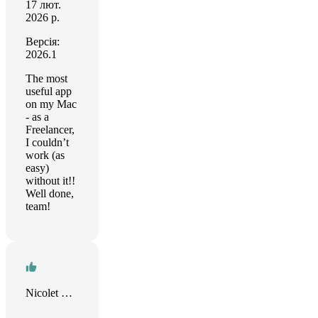
17 лют.
2026 р.
Версія:
2026.1
The most
useful app
on my Mac
- as a
Freelancer,
I couldn’t
work (as
easy)
without it!!
Well done,
team!
Nicolet Groen