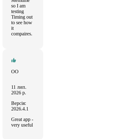
Memtime
so I am
testing
Timing out
to see how
it
compaires.
OO
11 лип.
2026 р.
Версія:
2026.4.1
Great app -
very useful