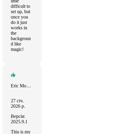
little
difficult to
set up, but
once you
do it just
works in
the
backgroun
d like
magic!
Eric Mockensturm
27 січ.
2026 р.
Версія:
2025.9.1
This is my