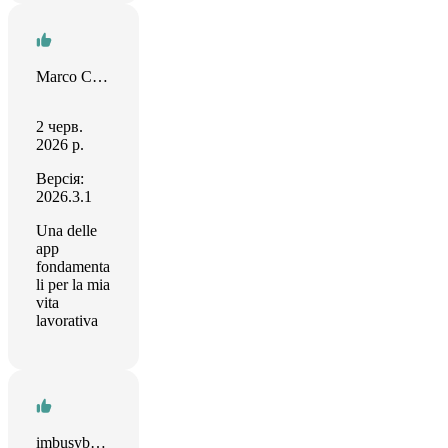
Marco Cosatto
2 черв.
2026 р.
Версія:
2026.3.1
Una delle
app
fondamenta
li per la mia
vita
lavorativa
imbusybeingawesome