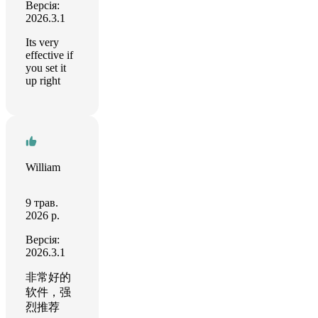
Версія:
2026.3.1
Its very
effective if
you set it
up right
William
9 трав.
2026 р.
Версія:
2026.3.1
非常好的
软件，强
烈推荐