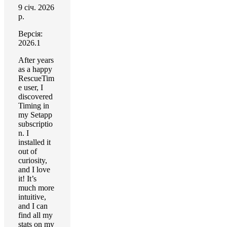
9 січ. 2026
р.
Версія:
2026.1
After years
as a happy
RescueTim
e user, I
discovered
Timing in
my Setapp
subscriptio
n. I
installed it
out of
curiosity,
and I love
it! It’s
much more
intuitive,
and I can
find all my
stats on my