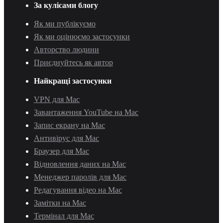
За кулісами блогу
Як ми публікуємо
Як ми оцінюємо застосунки
Авторство людини
Приєднуйтесь як автор
Найкращі застосунки
VPN для Mac
Завантаження YouTube на Mac
Запис екрану на Mac
Антивірус для Mac
Браузер для Mac
Відновлення даних на Mac
Менеджер паролів для Mac
Редагування відео на Mac
Замітки на Mac
Термінал для Mac