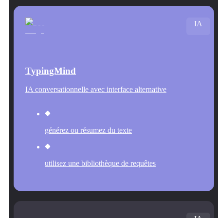
IA
TypingMind
IA conversationnelle avec interface alternative
générez ou résumez du texte
utilisez une bibliothèque de requêtes