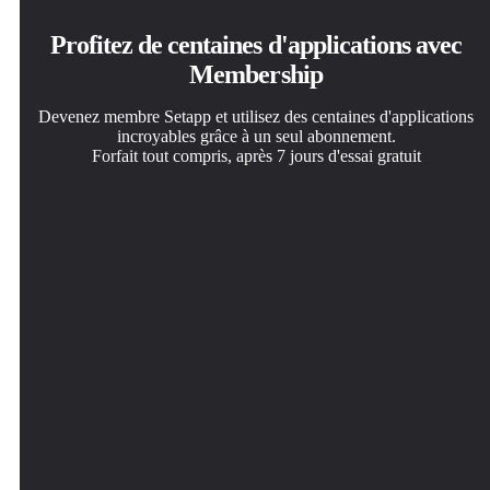
Profitez de centaines d'applications avec
Membership
Devenez membre Setapp et utilisez des centaines d'applications
incroyables grâce à un seul abonnement.
Forfait tout compris, après 7 jours d'essai gratuit
Installez Setapp sur votre Mac
Téléchargez l'application qui vous intéresse
Choisissez votre abonnement
Explorez des applications pour Mac, iOS et le Web.
Cette application vous attend dans Setapp. Installez-la d'un
Une seule application ou bien plus avec un abonnement
Découvrez comment accomplir facilement les tâches du
seul clic.
Setapp. Accédez aux applications comme vous le
quotidien.
souhaitez.
ChopShop