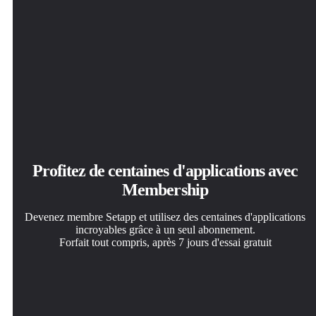
Profitez de centaines d'applications avec
Membership
Devenez membre Setapp et utilisez des centaines d'applications
incroyables grâce à un seul abonnement.
Forfait tout compris, après 7 jours d'essai gratuit
Installez Setapp sur votre Mac
Téléchargez l'application qui vous intéresse
Choisissez votre abonnement