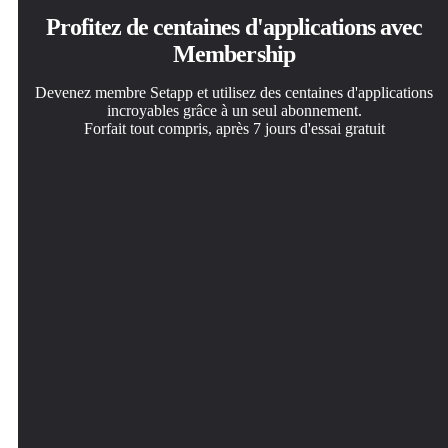
Profitez de centaines d'applications avec
Membership
Devenez membre Setapp et utilisez des centaines d'applications
incroyables grâce à un seul abonnement.
Forfait tout compris, après 7 jours d'essai gratuit
Installez Setapp sur votre Mac
Téléchargez l'application qui vous intéresse
Choisissez votre abonnement
Explorez des applications pour Mac, iOS et le Web.
Cette application vous attend dans Setapp. Installez-la d'un
Une seule application ou bien plus avec un abonnement
Découvrez comment accomplir facilement les tâches du
seul clic.
Setapp. Accédez aux applications comme vous le
quotidien.
souhaitez.
JonView