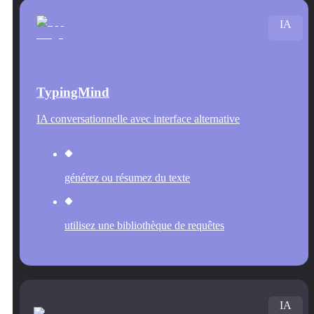
IA
TypingMind
IA conversationnelle avec interface alternative
générez ou résumez du texte
utilisez une bibliothèque de requêtes
IA