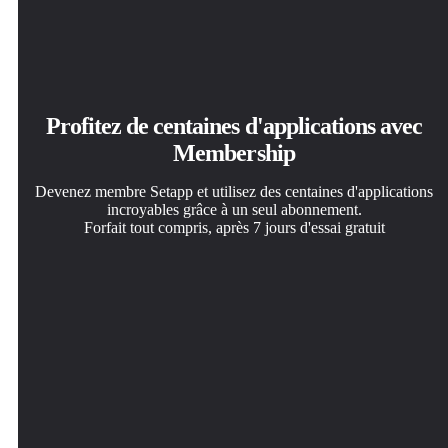
Profitez de centaines d'applications avec
Membership
Devenez membre Setapp et utilisez des centaines d'applications
incroyables grâce à un seul abonnement.
Forfait tout compris, après 7 jours d'essai gratuit
Installez Setapp sur votre Mac
Téléchargez l'application qui vous intéresse
Choisissez votre abonnement
Explorez des applications pour Mac, iOS et le Web.
Cette application vous attend dans Setapp. Installez-la d'un
Une seule application ou bien plus avec un abonnement
Découvrez comment accomplir facilement les tâches du
seul clic.
Setapp. Accédez aux applications comme vous le
quotidien.
souhaitez.
Ortix