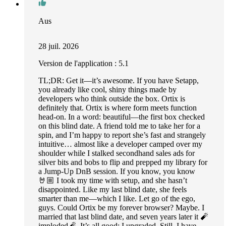
Aus
28 juil. 2026
Version de l'application : 5.1
TL;DR: Get it—it’s awesome. If you have Setapp,
you already like cool, shiny things made by
developers who think outside the box. Ortix is
definitely that. Ortix is where form meets function
head-on. In a word: beautiful—the first box checked
on this blind date. A friend told me to take her for a
spin, and I’m happy to report she’s fast and strangely
intuitive… almost like a developer camped over my
shoulder while I stalked secondhand sales ads for
silver bits and bobs to flip and prepped my library for
a Jump-Up DnB session. If you know, you know
🤘🏼 I took my time with setup, and she hasn’t
disappointed. Like my last blind date, she feels
smarter than me—which I like. Let go of the ego,
guys. Could Ortix be my forever browser? Maybe. I
married that last blind date, and seven years later it 🧨
imploded🧨. It’s all good; I upgraded. Still, I have