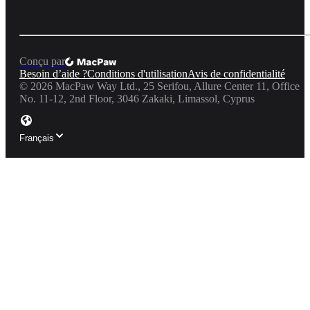
Conçu par
Besoin d’aide ?
Conditions d'utilisation
Avis de confidentialité
©
2026
MacPaw Way Ltd., 25 Serifou, Allure Center 11, Office
No. 11-12, 2nd Floor, 3046 Zakaki, Limassol, Cyprus
Français