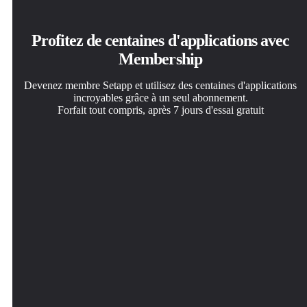
Profitez de centaines d'applications avec
Membership
Devenez membre Setapp et utilisez des centaines d'applications
incroyables grâce à un seul abonnement.
Forfait tout compris, après 7 jours d'essai gratuit
Installez Setapp sur votre Mac
Téléchargez l'application qui vous intéresse
Choisissez votre abonnement
Explorez des applications pour Mac, iOS et le Web.
Cette application vous attend dans Setapp. Installez-la d'un
Une seule application ou bien plus avec un abonnement
Découvrez comment accomplir facilement les tâches du
seul clic.
Setapp. Accédez aux applications comme vous le
quotidien.
souhaitez.
SmashTunes