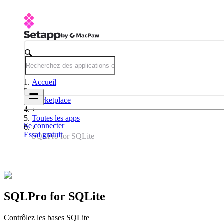
Accueil
Marketplace
Toutes les apps
Se connecter
Essai gratuit
SQLPro for SQLite
SQLPro for SQLite
Contrôlez les bases SQLite