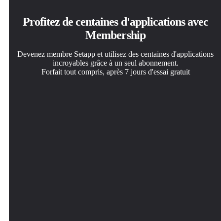
Profitez de centaines d'applications avec
Membership
Devenez membre Setapp et utilisez des centaines d'applications
incroyables grâce à un seul abonnement.
Forfait tout compris, après 7 jours d'essai gratuit
Installez Setapp sur votre Mac
Téléchargez l'application qui vous intéresse
Choisissez votre abonnement
Explorez des applications pour Mac, iOS et le Web.
Cette application vous attend dans Setapp. Installez-la d'un
Une seule application ou bien plus avec un abonnement
Découvrez comment accomplir facilement les tâches du
seul clic.
Setapp. Accédez aux applications comme vous le
quotidien.
souhaitez.
ToothFairy