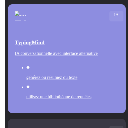
IA
TypingMind
IA conversationnelle avec interface alternative
générez ou résumez du texte
utilisez une bibliothèque de requêtes