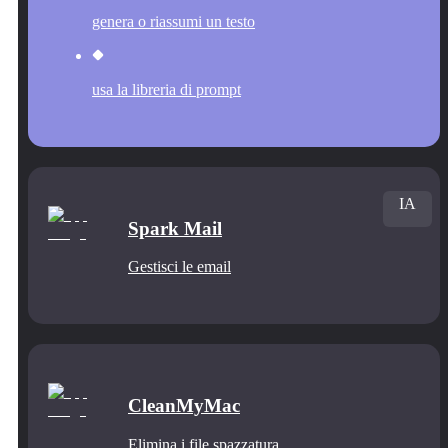
genera o riassumi un testo
usa la libreria di prompt
IA
Spark Mail
Gestisci le email
CleanMyMac
Elimina i file spazzatura