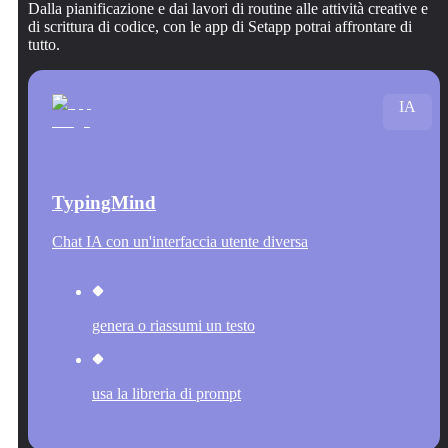
Dalla pianificazione e dai lavori di routine alle attività creative e
di scrittura di codice, con le app di Setapp potrai affrontare di
tutto.
IA
TypingMind
Chat IA con un'interfaccia utente diversa
genera o riassumi un testo
usa la libreria di prompt