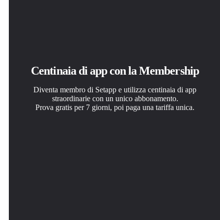
Centinaia di app con la Membership
Diventa membro di Setapp e utilizza centinaia di app
straordinarie con un unico abbonamento.
Prova gratis per 7 giorni, poi paga una tariffa unica.
Installa Setapp sul Mac
Ottieni l'app che stavi cercando
Scegli un abbonamento
Scopri le app per Mac, iOS e il web. Trova modi semplici
Quell'app tanto desiderata ti aspetta in Setapp. Installala
Una o più app con un abbonamento Setapp. Acquista le
per risolvere le attività quotidiane.
con un clic.
app come preferisci.
Tripsy