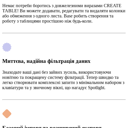
Немає потреби боротись з довжелезними виразами CREATE
TABLE! Ви можете додавати, редагувати та видаляти колонки
або обмеження з одного листа. Base робить створення та
роботу з таблицями простішою ніж будь-коли.
Миттєва, надійна фільтрація даних
Знаходьте ваші дані без зайвих зусиль, використовуючи
новітню та покращену систему фільтрації. Тепер швидко та
легко створювати комплексні запити з мінімальним набором з
клавіатури та у звичному вікні, що нагадує Spotlight.
Базовий імпорт та розширений експорт