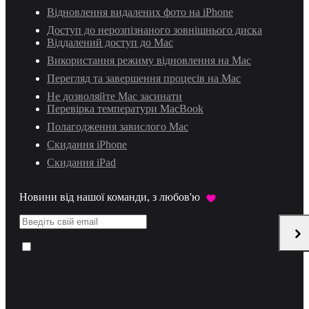
Відновлення видалених фото на iPhone
Доступ до нерозпізнаного зовнішнього диска
Віддалений доступ до Mac
Використання режиму відновлення на Mac
Перегляд та завершення процесів на Mac
Не дозволяйте Mac засинати
Перевірка температури MacBook
Полагодження завислого Mac
Скидання iPhone
Скидання iPad
Новини від нашої команди, з любов'ю