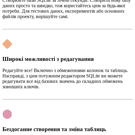
Створюйте бази SQLite за лічені секунди. Створити нову базу
даних просто та швидко, тож користайтесь цим за будь-якої
потреби. Для тестових даних, експериментів або основних
файлів проекту, вирішуйте самі.
Широкі можливості з редагування
Редагуйте все! Включно з обмеженнями колонок та таблиць.
Насправді, з цим потужним редактором SQLite ви можете
редагувати все від базових значень до складних обмежень
зовнішніх ключів.
Бездоганне створення та зміна таблиць