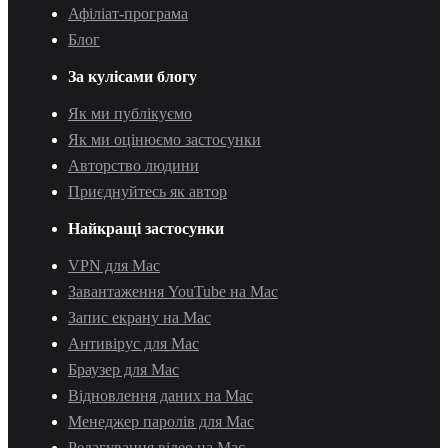
Афіліат-програма
Блог
За кулісами блогу
Як ми публікуємо
Як ми оцінюємо застосунки
Авторство людини
Приєднуйтесь як автор
Найкращі застосунки
VPN для Mac
Завантаження YouTube на Mac
Запис екрану на Mac
Антивірус для Mac
Браузер для Mac
Відновлення даних на Mac
Менеджер паролів для Mac
Редагування відео на Mac