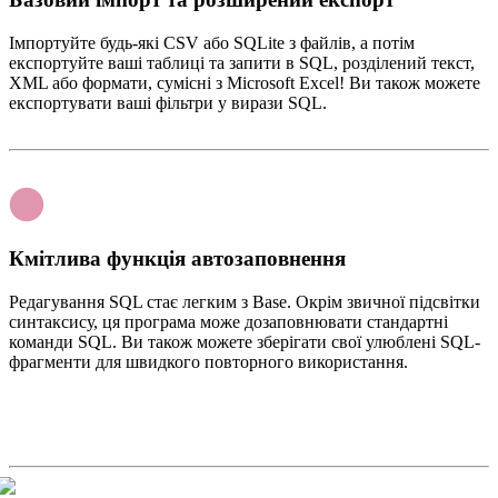
Імпортуйте будь-які CSV або SQLite з файлів, а потім
експортуйте ваші таблиці та запити в SQL, розділений текст,
XML або формати, сумісні з Microsoft Excel! Ви також можете
експортувати ваші фільтри у вирази SQL.
Кмітлива функція автозаповнення
Редагування SQL стає легким з Base. Окрім звичної підсвітки
синтаксису, ця програма може дозаповнювати стандартні
команди SQL. Ви також можете зберігати свої улюблені SQL-
фрагменти для швидкого повторного використання.