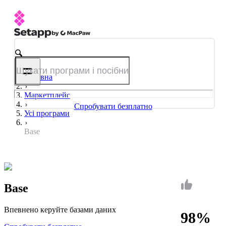
Головна
Маркетплейс
Спробувати безплатно
Усі програми
Base
Base
Впевнено керуйте базами даних
98%