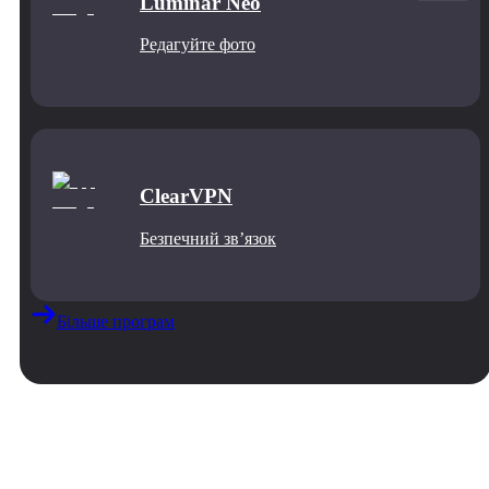
Luminar Neo
Редагуйте фото
ClearVPN
Безпечний звʼязок
Більше програм