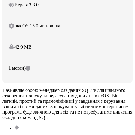
Версія 3.3.0
macOS 15.0 чи новіша
42.9 MB
1 мов(и)
Base являє собою менеджер баз даних SQLite для швидкого
створення, пошуку та редагування даних на macOS. Він
легкий, простий та прямолінійний у завданнях з керування
вашими базами даних. З очікуваним табличним інтерфейсом
програма буде звичною для всіх та не потребуватиме вивчення
складних команд SQL.