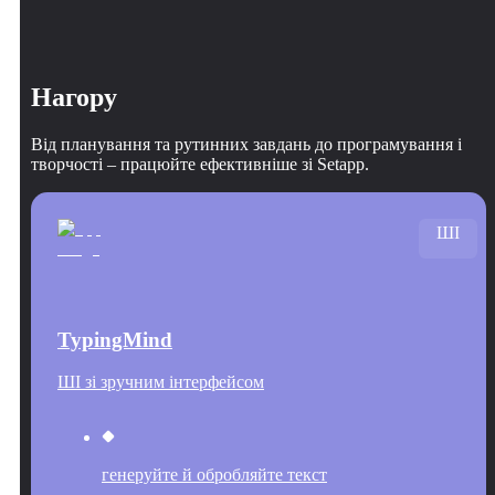
Нагору
Від планування та рутинних завдань до програмування і
творчості – працюйте ефективніше зі Setapp.
ШІ
TypingMind
ШІ зі зручним інтерфейсом
генеруйте й обробляйте текст