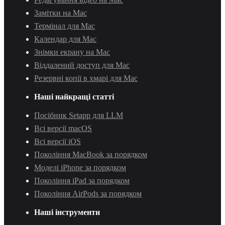
Замітки на Mac
Термінал для Mac
Календар для Mac
Знімки екрану на Mac
Віддалений доступ для Mac
Резервні копії в хмарі для Mac
Наші найкращі статті
Посібник Setapp для LLM
Всі версії macOS
Всі версії iOS
Покоління MacBook за порядком
Моделі iPhone за порядком
Покоління iPad за порядком
Покоління AirPods за порядком
Наші інструменти