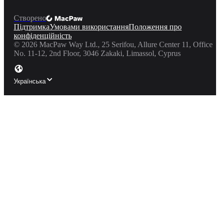
Створено
Підтримка
Умовами використання
Положення про
конфіденційність
©
2026
MacPaw Way Ltd., 25 Serifou, Allure Center 11, Office
No. 11-12, 2nd Floor, 3046 Zakaki, Limassol, Cyprus
Українська