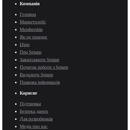
Компанія
Головна
Маркетплейс
Membership
Як це працює
Ціни
Про Setapp
Завантажити Setapp
Початок роботи з Setapp
Видалити Setapp
Правова інформація
Корисне
Підтримка
Безпека даних
Для розробників
Медіа про нас