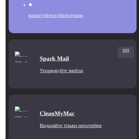
користуйтеся бібліотекою
ШІ
Spark Mail
Упорядкуйте імейли
CleanMyMac
Видаляйте тільки непотрібне