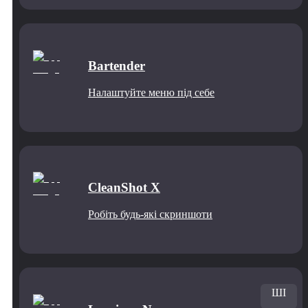
Bartender
Налаштуйте меню під себе
CleanShot X
Робіть будь-які скриншоти
ШІ