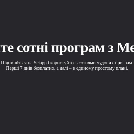
е сотні програм з M
Підпишіться на Setapp і користуйтесь сотнями чудових програм.
Перші 7 днів безплатно, а далі – в єдиному простому плані.
 або web, що допоможе вирішити ваше завдання.
рограми зі Setapp.
pp. Користуйтеся застосунками на своїх умовах.