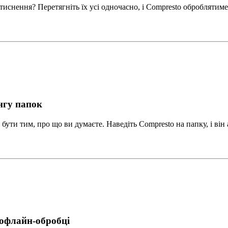
стиснення? Перетягніть їх усі одночасно, і Compresto обробляти
нгу папок
ути тим, про що ви думаєте. Наведіть Compresto на папку, і він
 офлайн-обробці