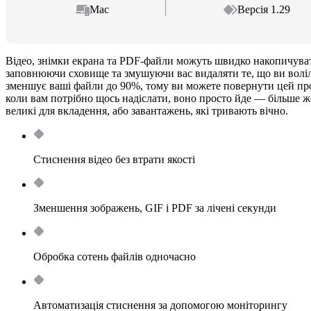
Mac
Версія 1.29
Відео, знімки екрана та PDF-файли можуть швидко накопичува
заповнюючи сховище та змушуючи вас видаляти те, що ви воліл
зменшує ваші файли до 90%, тому ви можете повернути цей про
коли вам потрібно щось надіслати, воно просто йде — більше ж
великі для вкладення, або завантажень, які тривають вічно.
Стиснення відео без втрати якості
Зменшення зображень, GIF і PDF за лічені секунди
Обробка сотень файлів одночасно
Автоматизація стиснення за допомогою моніторингу