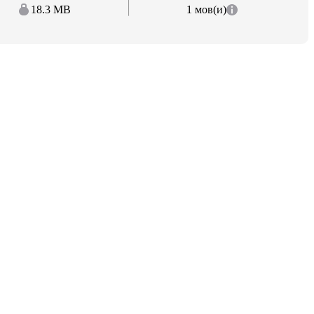
18.3 MB
1 мов(и)